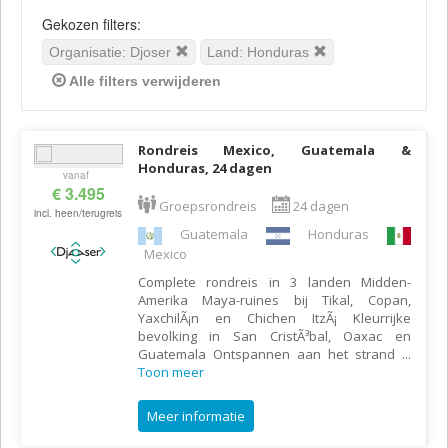
Gekozen filters:
Organisatie: Djoser
Land: Honduras
Alle filters verwijderen
Rondreis Mexico, Guatemala &
Honduras, 24 dagen
vanaf
€ 3.495
Groepsrondreis
24 dagen
incl. heen/terugreis
Guatemala
Honduras
Mexico
Complete rondreis in 3 landen Midden-
Amerika Maya-ruines bij Tikal, Copan,
YaxchilÃ¡n en Chichen ItzÃ¡ Kleurrijke
bevolking in San CristÃ³bal, Oaxac en
Guatemala Ontspannen aan het strand
...
Toon meer
Meer informatie