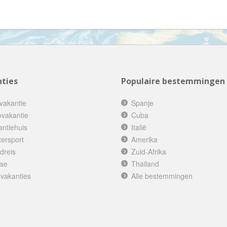
Denemarken
Wellness vakantie
Dominica
Winterreis
Dominicaanse Republiek
Wintersport
Duitsland
Zonvakantie
Ecuador
ties
Populaire bestemmingen
Egypte
El Salvador
vakantie
Spanje
Engeland
ovakantie
Cuba
antiehuis
Italië
Estland
tersport
Amerika
Faeröer
dreis
Zuid-Afrika
Fiji
ise
Thailand
 vakanties
Filipijnen
Alle bestemmingen
Finland
Frankrijk
Frans-Guyana