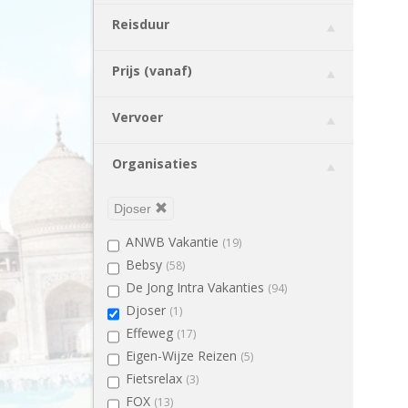
Chili
(2)
Reisduur
China
(10)
Colombia
(1)
Prijs (vanaf)
Costa Rica
(4)
Cuba
(4)
Vervoer
Ecuador
(3)
Egypte
(9)
Organisaties
Engeland
(1)
Estland
(4)
Djoser
Filipijnen
(1)
ANWB Vakantie
(19)
Finland
(3)
Bebsy
(58)
Frans-Guyana
(1)
De Jong Intra Vakanties
(94)
Galapagos Eilanden
(3)
Djoser
(1)
Ghana
(1)
Effeweg
(17)
Griekenland
(6)
Eigen-Wijze Reizen
(5)
Guatemala
(3)
Fietsrelax
(3)
Honduras
(1)
FOX
(13)
Ierland
(2)