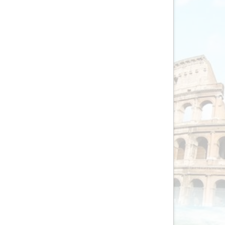
AV-Tours & Safaris
Aves Travels
Barrio Life
BBI Travel
Beaches
Bebsy
BeenInAsia
Belvilla
Best of Travel
Beter-uit
Better Places
BoerenBed
Bolsjoj Reizen
BON travel