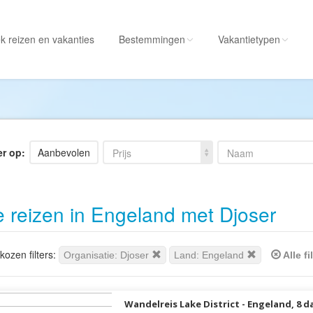
k reizen
en vakanties
Bestemmingen
Vakantietypen
Alle bestemmingen
Alle vakantietypen
Albanië
Actieve vakantie
Amerika
Autorondreis
er op:
Aanbevolen
Prijs
Naam
Amerikaanse
Autovakantie
Maagdeneilanden
Camperreis
e reizen in Engeland met Djoser
Andorra
Cruise
Angola
Culinaire vakantie
Antarctica
Culturele vakantie
ozen filters:
Organisatie: Djoser
Land: Engeland
Alle fi
Antigua en Barbuda
Duik/snorkelvakant
Argentinië
Excursiereis
Wandelreis Lake District - Engeland, 8 