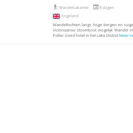
Armenië
Familiereis
Wandelvakantie
8 dagen
Aruba
Fietsvakantie
Engeland
Australië
Fly and Drive
Wandeltochten langs hoge bergen en ruige
Azerbeidzjan
Formule 1 reis
Victoriaanse stoomboot mogelijk Wandel i
Potter Goed hotel in het Lake District
Meer in
Bahama's
Fotoreis
Bahrein
Golfvakantie
Barbados
Groepsrondreis
België
Hotel
Belize
Individuele rondrei
Benin
Jongerenvakantie
Bermuda
Kampeervakantie
Bhutan
Kerstreis
Bolivia
Motorreis
Bonaire
Muziekreis
Bosnië en Herzegovina
Natuurreis