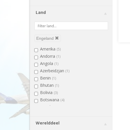
Land
Engeland
Amerika
(5)
Andorra
(1)
Angola
(1)
Azerbeidzjan
(1)
Benin
(1)
Bhutan
(1)
Bolivia
(3)
Botswana
(4)
Brazilië
(6)
Bulgarije
(1)
Cambodja
(4)
Werelddeel
Canada
(3)