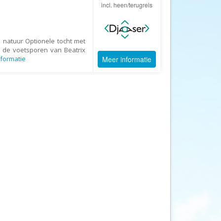
Afrika Reisopmaat
incl. heen/terugreis
Airbnb
Aktiva Tours
 natuur Optionele tocht met
Allcamps
n de voetsporen van Beatrix
formatie
Meer informatie
Alltours
Alpenreizen
Ander Licht Reizen
ANWB Camping
s
ANWB Vakantie
Arctic Adventure Expedities
AsiaDirect
Askja Reizen
Atma Asia Travel
Atma Reizen
Autoreiswinkel.nl