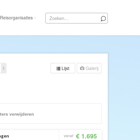
Reisorganisaties
Alle reisorganisaties
333travel
50 States Travel
Lijst
Galerij
ACSI Kampeerreizen
Activity International
Adam Voyages
Ado Travel
Aeroglobe International
lters verwijderen
ie
Africa Wildlife Safaris
African Travels
€ 1.695
vanaf
dagen