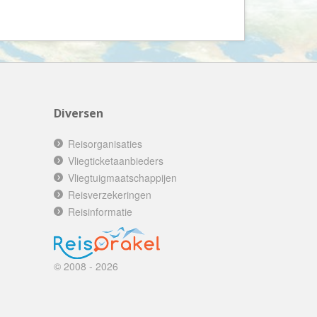
Booking.com
Budget Safari
Bungalows.nl
By June
Campings.com
Diversen
Canvas Holidays
Captain Africa
Reisorganisaties
Caribbean.nl
Vliegticketaanbieders
Vliegtuigmaatschappijen
Center Parcs
Reisverzekeringen
Chalet.nl
Reisinformatie
Charlie's Travels
Cirkel
© 2008 - 2026
Club Med
Corendon
Cruise Travel