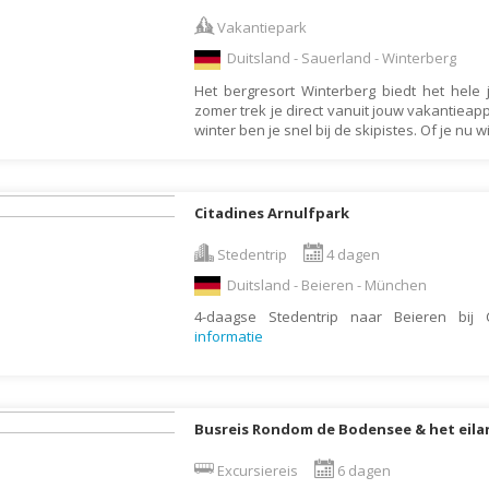
Armenië
Familiereis
Vakantiepark
Aruba
Fietsvakantie
Duitsland - Sauerland - Winterberg
Australië
Fly and Drive
Het bergresort Winterberg biedt het hele j
Azerbeidzjan
Formule 1 reis
zomer trek je direct vanuit jouw vakantieap
winter ben je snel bij de skipistes. Of je nu wi
Bahama's
Fotoreis
Bahrein
Golfvakantie
Barbados
Groepsrondreis
Citadines Arnulfpark
België
Hotel
Stedentrip
4 dagen
Belize
Individuele rondrei
Duitsland - Beieren - München
Benin
Jongerenvakantie
4-daagse Stedentrip naar Beieren bij 
informatie
Bermuda
Kampeervakantie
Bhutan
Kerstreis
Bolivia
Motorreis
Busreis Rondom de Bodensee & het eil
Bonaire
Muziekreis
Excursiereis
6 dagen
Bosnië en Herzegovina
Natuurreis