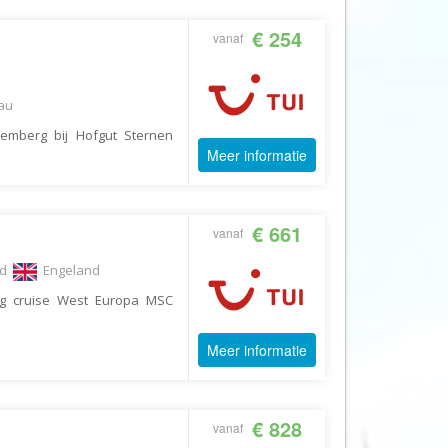
Echt Ierland
€ 254
vanaf
Effeweg
Egypt Unexpected Reizen
Eigen-Wijze Reizen
au
Eilandhoppen op Maat
emberg bij Hofgut Sternen
Meer informatie
Eliza was here
Equipovoetbalreizen
Ervaar Reizen
€ 661
vanaf
Eshi Eco Travel
nd
Engeland
Expedia
dg cruise West Europa MSC
Experience Nubia
Meer informatie
ExperienceTravel
Exploring Colombia
Extracamp holidays
€ 828
vanaf
Eye4cycling