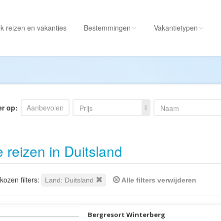
k reizen
en vakanties
Bestemmingen
Vakantietypen
Alle bestemmingen
Alle vakantietypen
Albanië
Actieve vakantie
Amerika
Autorondreis
er op:
Aanbevolen
Prijs
Naam
Amerikaanse
Autovakantie
Maagdeneilanden
Camperreis
e reizen in Duitsland
Andorra
Cruise
Angola
Culinaire vakantie
Antarctica
Culturele vakantie
ozen filters:
Land: Duitsland
Alle filters verwijderen
Antigua en Barbuda
Duik/snorkelvakant
Argentinië
Excursiereis
Bergresort Winterberg