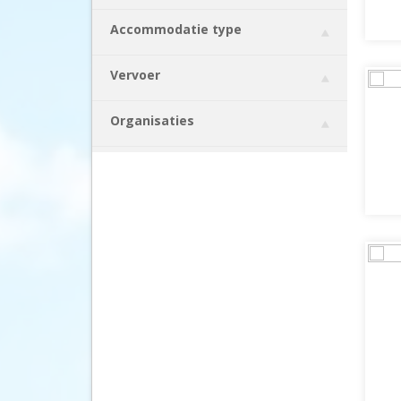
Bolivia
(19)
Accommodatie type
Bonaire
(18)
Bosnië en Herzegovina
(8)
Vervoer
Botswana
(23)
Brazilië
(29)
Organisaties
Britse Maagdeneilanden
(6)
Bulgarije
(368)
Cambodja
(69)
Canada
(313)
Canarische Eilanden
(258)
Chili
(31)
China
(77)
Colombia
(35)
Costa Rica
(101)
Cuba
(21)
Curaçao
(101)
Cyprus
(510)
Denemarken