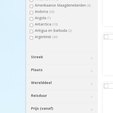
Amerikaanse Maagdeneilanden
(6)
Andorra
(33)
Angola
(1)
Antarctica
(10)
Antigua en Barbuda
(2)
Argentinië
(43)
Armenië
(3)
Aruba
(71)
Australië
(63)
Streek
Azerbeidzjan
(3)
Bahama's
(21)
Plaats
Bahrein
(1)
Barbados
(5)
Werelddeel
België
(286)
Belize
(10)
Reisduur
Benin
(3)
Bermuda
(1)
Prijs (vanaf)
Bhutan
(7)