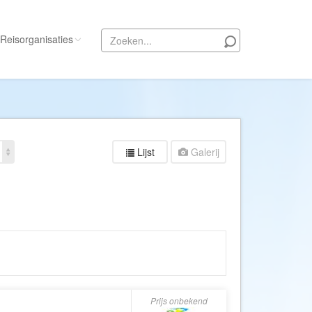
Reisorganisaties
Alle reisorganisaties
333travel
50 States Travel
Lijst
Galerij
ACSI Kampeerreizen
Activity International
Adam Voyages
Ado Travel
Aeroglobe International
ie
Africa Wildlife Safaris
African Travels
Prijs onbekend