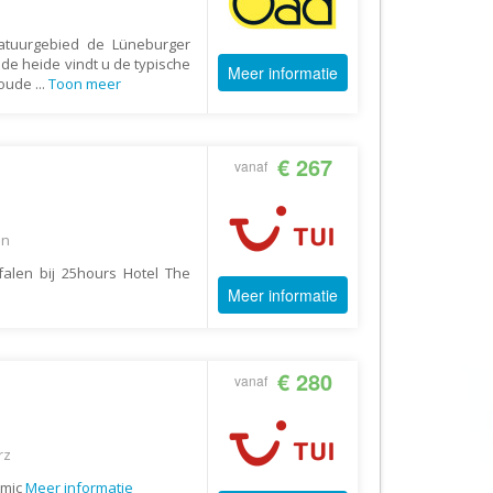
AV-Tours & Safaris
natuurgebied de Lüneburger
Aves Travels
 de heide vindt u de typische
Meer informatie
 oude
...
Toon meer
Barrio Life
BBI Travel
Beaches
€ 267
vanaf
Bebsy
BeenInAsia
en
Belvilla
alen bij 25hours Hotel The
Meer informatie
Best of Travel
Beter-uit
Better Places
€ 280
vanaf
BoerenBed
Bolsjoj Reizen
rz
BON travel
amic
Meer informatie