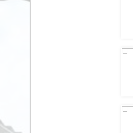
Kaapverdië
(74)
Kazachstan
(7)
Kenia
(89)
Kirgizië (Kirgizstan)
(5)
Koeweit
(7)
Kroatië
(888)
Laos
(33)
Lesotho
(5)
Letland
(32)
Liechtenstein
(1)
Litouwen
(22)
Luxemburg
(42)
Macedonië
(289)
Madagaskar
(6)
Malawi
(3)
Malediven
(222)
Maleisië
(118)
Malta
(195)