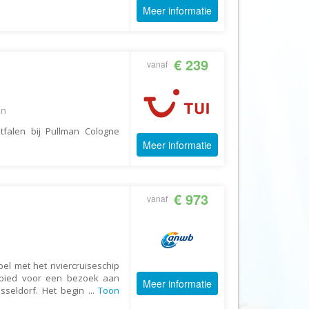
Booking.com
Meer informatie
Budget Safari
Bungalows.nl
€ 239
vanaf
By June
Campings.com
en
Canvas Holidays
tfalen bij Pullman Cologne
Captain Africa
Meer informatie
Caribbean.nl
Center Parcs
€ 973
Chalet.nl
vanaf
Charlie's Travels
Cirkel
Club Med
bel met het riviercruiseschip
ebied voor een bezoek aan
Corendon
Meer informatie
sseldorf. Het begin
...
Toon
Cruise Travel