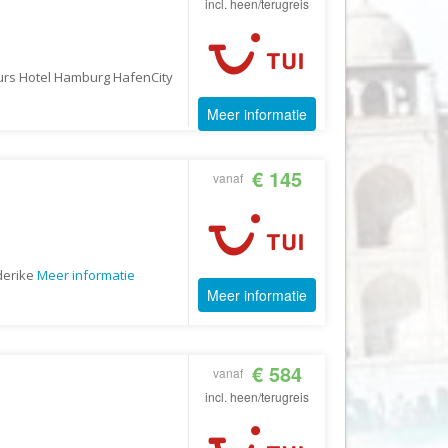
incl. heen/terugreis
Fair2.travel
Familieavontuur
urs Hotel Hamburg HafenCity
Family Tours
Meer informatie
FD Travel Group
Fiets-Fun
€ 145
vanaf
Fietsrelax
Five Star Verrassingsreizen
Fletcher
FlexToursKreta
derike
Meer informatie
Meer informatie
Forza Voetbalreizen
FOX
FreeSun
€ 584
vanaf
incl. heen/terugreis
Fru Amundsen
Go4Camp