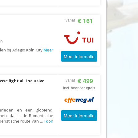
CruiseReizen.nl
Crystal Wings Holidays
€ 161
vanaf
Cuba4all Reizen
Dades Reizen
en
Dagboek Reizen
en bij Adagio Koln City
Meer
De Jong Intra Vakanties
Meer informatie
Djoser
DLX Travel
€ 499
vanaf
e light all-inclusive
DOE reizen
incl. heen/terugreis
DP Reizen
Dreamlines
verleden en een glooiend,
DrieTour
Meer informatie
men: dat is de Romantische
toeristische route van
...
Toon
Eastpackers
Easy Israel Reizen