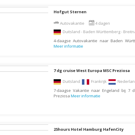
Indonesië
Israël
Hofgut Sternen
Italië
Autovakantie
4 dagen
Jamaica
Duitsland - Baden Württemberg - Breitn
Japan
4-daagse Autovakantie naar Baden Württ
Meer informatie
Jordanië
Kaaimaneilanden
Kaapverdië
7 dg cruise West Europa MSC Preziosa
Kazachstan
Duitsland
Frankrijk
Nederla
Kenia
7-daagse Vakantie naar Engeland bij 7 
Preziosa
Meer informatie
Kirgizië (Kirgizstan)
Koeweit
Kroatië
Laos
25hours Hotel Hamburg HafenCity
Lesotho