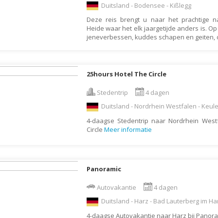
Duitsland - Bodensee - Kißlegg
Botswana
Oud & Nieuw reis
Deze reis brengt u naar het prachtige 
Brazilië
Pretpark
Heide waar het elk jaargetijde anders is. Op
jeneverbessen, kuddes schapen en geiten,
Britse Maagdeneilanden
Rondreis
Bulgarije
Safari
Cambodja
Singlereis
25hours Hotel The Circle
Canada
Sportreis
Stedentrip
4 dagen
Canarische Eilanden
Stedentrip
Duitsland - Nordrhein Westfalen - Keul
Chili
Taalcursus
4-daagse Stedentrip naar Nordrhein Westf
Circle
Meer informatie
China
Thema vakanties
Colombia
Vakantiehuis
Costa Rica
Vakantiepark
Panoramic
Cuba
Vogelreis
Autovakantie
4 dagen
Curaçao
Vrijwilligerswerk
Duitsland - Harz - Bad Lauterberg im Ha
Cyprus
Wandelvakantie
4-daagse Autovakantie naar Harz bij Panor