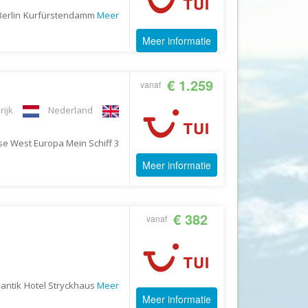
GoFun
o Berlin Kurfürstendamm
Meer
GoGo
Meer informatie
Golfreizen.nu
Golftime
€ 1.259
vanaf
GoMundo
rijk
Nederland
Groove-X
Happyhome
se West Europa Mein Schiff 3
Headliner Travel
Meer informatie
Heart of Argentina Travel
Hillwalk Tours
€ 382
vanaf
Hogenboom Vakantieparken
Hotelspecials
House of Britain
antik Hotel Stryckhaus
Meer
HT Wandelreizen
Meer informatie
Ihlosi Travel