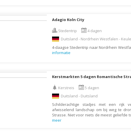
Galapagos Eilanden
Gambia
Adagio Koln City
Georgië
Stedentrip
4 dagen
Ghana
Duitsland - Nordrhein Westfalen - Keul
Granada
4-daagse Stedentrip naar Nordrhein Westfal
Griekenland
informatie
Groenland
Guadeloupe
Kerstmarkten 5 dagen Romantische Strass
Guatemala
Kerstreis
5 dagen
Honduras
Duitsland - Duitsland
Hongarije
Schilderachtige stadjes met een rijk 
Ierland
afwisselend landschap om bij weg te dro
Strasse. Niet voor niets de meest geliefde 
IJsland
meer
India