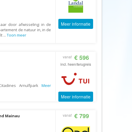
Afrika Reisopmaat
Airbnb
Aktiva Tours
Meer informatie
aar door afwisseling: in de
Allcamps
partement de natuur in, in de
lt
...
Toon meer
Alltours
Alpenreizen
€ 596
Ander Licht Reizen
vanaf
incl. heen/terugreis
ANWB Camping
s
ANWB Vakantie
Arctic Adventure Expedities
Citadines Arnulfpark
Meer
AsiaDirect
Meer informatie
Askja Reizen
Atma Asia Travel
€ 799
vanaf
and Mainau
Atma Reizen
Autoreiswinkel.nl