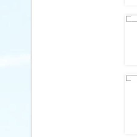
(176)
Dominica
(1)
Dominicaanse Republiek
(190)
Duitsland
(1004)
Ecuador
(27)
Egypte
(664)
El Salvador
(3)
Engeland
(553)
Estland
(38)
Faeröer
(1)
Fiji
(1)
Filipijnen
(23)
Finland
(194)
Frankrijk
(4314)
Frans-Guyana
(1)
Galapagos Eilanden
(6)
Gambia
(43)
Georgië
(11)