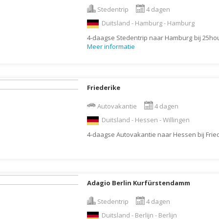
Stedentrip
4 dagen
Letland
Duitsland - Hamburg - Hamburg
Liechtenstein
4-daagse Stedentrip naar Hamburg bij 25ho
Litouwen
Meer informatie
Luxemburg
Macedonië
Friederike
Madagaskar
Malawi
Autovakantie
4 dagen
Malediven
Duitsland - Hessen - Willingen
Maleisië
4-daagse Autovakantie naar Hessen bij Frie
Malta
Marokko
Martinique
Adagio Berlin Kurfürstendamm
Mauritius
Stedentrip
4 dagen
Mexico
Duitsland - Berlijn - Berlijn