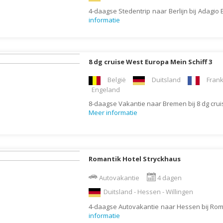
Moldavië
4-daagse Stedentrip naar Berlijn bij Adagi
informatie
Monaco
Mongolië
Montenegro
8 dg cruise West Europa Mein Schiff 3
Mozambique
België
Duitsland
Frank
Myanmar
Engeland
Namibië
8-daagse Vakantie naar Bremen bij 8 dg crui
Meer informatie
Nederland
Nepal
Nicaragua
Romantik Hotel Stryckhaus
Nieuw Zeeland
Noorwegen
Autovakantie
4 dagen
Oeganda
Duitsland - Hessen - Willingen
Oezbekistan
4-daagse Autovakantie naar Hessen bij Rom
informatie
Oman