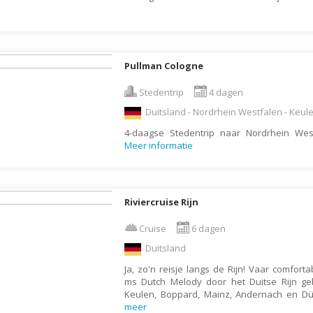
Denemarken
Wellness vakantie
Dominica
Winterreis
Dominicaanse Republiek
Wintersport
Pullman Cologne
Duitsland
Zonvakantie
Ecuador
Stedentrip
4 dagen
Egypte
Duitsland - Nordrhein Westfalen - Keul
4-daagse Stedentrip naar Nordrhein Wes
El Salvador
Meer informatie
Engeland
Estland
Faeröer
Riviercruise Rijn
Fiji
Cruise
6 dagen
Filipijnen
Duitsland
Finland
Ja, zo'n reisje langs de Rijn! Vaar comforta
ms Dutch Melody door het Duitse Rijn g
Frankrijk
Keulen, Boppard, Mainz, Andernach en Dü
meer
Frans-Guyana