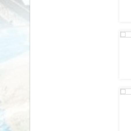
Marokko
(140)
Martinique
(2)
Mauritius
(149)
Mexico
(706)
Moldavië
(1)
Monaco
(1)
Mongolië
(3)
Montenegro
(127)
Mozambique
(2)
Myanmar
(16)
Namibië
(80)
Nederland
(1073)
Nepal
(39)
Nicaragua
(9)
Nieuw Zeeland
(46)
Noorwegen
(390)
Oeganda
(10)
Oezbekistan
(9)