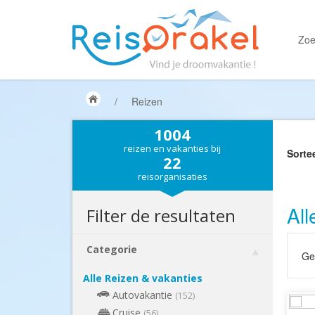
Zoe
/
Reizen
1004
reizen en vakanties bij
Sorte
22
reisorganisaties
All
Filter de resultaten
Categorie
Gek
Alle Reizen & vakanties
Autovakantie
(152)
Cruise
(56)