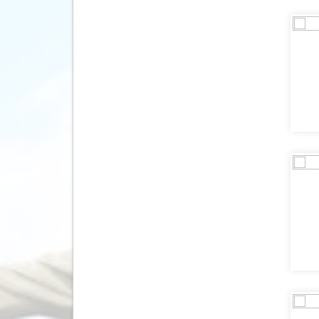
Ghana
(3)
Granada
(2)
Griekenland
(5117)
Groenland
(2)
Guadeloupe
(4)
Guatemala
(16)
Honduras
(14)
Hongarije
(169)
Ierland
(633)
IJsland
(697)
India
(65)
Indonesië
(450)
Israël
(38)
Italië
(4822)
Jamaica
(75)
Japan
(60)
Jordanië
(34)
Kaaimaneilanden
(3)