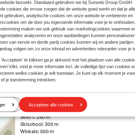
 website bezoekt. Standaard gebruiken we bij Sunweb Group GmbH
ele cookies die ervoor zorgen dat de website goed werkt en dat je alle
nt gebruiken, analytische cookies om onze website te verbeteren en
Meest geboekt door met f
rscookies om de door jou ingevoerde informatie voor je te onthouden
estemming maken we ook gebruik van marketingcookies waarmee w
 2026
Fantastisch
3 apr.
9.7
ngprestaties analyseren en onze aanbiedingen kunnen personalisere
Geweldige accomodatie! Leuke gastheer/vrouw!
Geweldige accomodatie! Leuke gastheer/vrouw!
tsen van eerste en derde partij cookies kunnen wij en andere partijen
Proper en ruim!
Proper en ruim!
gedrag volgen om zo onze inhoud en advertenties relevanter voor je 
Jo
Groep
'Accepteer' te klikken ga je akkoord met het plaatsen van alle cookies
ren’ klikt, vind je meer informatie incl. de volledige lijst van cookies w
ecteren welke cookies je wilt toestaan. Je kunt op elk moment je voo
 of je toestemming intrekken.
Afstanden
In het centrum
eren
ger
Accepteer alle cookies
Direct aan de skipiste
Skilift: 250 m
Skischool: 300 m
Winkels: 500 m