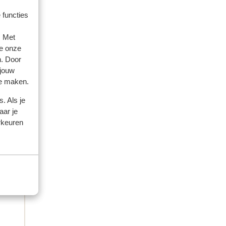
 functies
amilie
. Met
e onze
 2026
n. Door
 jouw
te maken.
. Als je
aar je
rkeuren