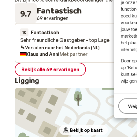
je onze
Fantastisch
function
9.7
goed ku
69 ervaringen
voorkeu
jouw to
Fantastisch
4 apr.
10
marketi
Sehr freundliche Gastgeber - top Lage
Sehr freundliche Gastgeber - top Lage
het plaa
Vertalen naar het Nederlands (NL)
internet
Klaus und Anni
Met partner
Door op 
op 'Behe
Bekijk alle 69 ervaringen
kunt sel
Ligging
wijzigen
Beh
Wei
Bekijk op kaart