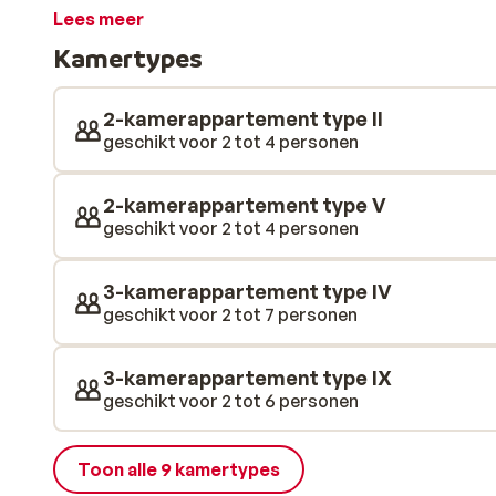
afstand de skilift. Zo sta je ’s morgens dus binnen n
Lees meer
Mountain ook nog eens direct naast de (kinder)oefenw
Kamertypes
in te verblijven; van een knusse studio, tot ruime app
gezellige eethoek en een complete keuken. Toe aan wat
bezoekje aan de sauna. En laat je spieren weer helemaa
2-kamerappartement type II
panoramische uitzicht.
geschikt voor 2 tot 4 personen
2-kamerappartement type V
geschikt voor 2 tot 4 personen
3-kamerappartement type IV
geschikt voor 2 tot 7 personen
3-kamerappartement type IX
geschikt voor 2 tot 6 personen
Toon alle 9 kamertypes