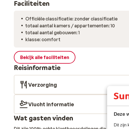
Faciliteiten
Officiële classificatie: zonder classificatie
totaal aantal kamers / appartementen: 10
totaal aantal gebouwen: 1
klasse: comfort
Bekijk alle faciliteiten
Reisinformatie
Verzorging
Vlucht informatie
Deze w
Wat gasten vinden
Dit zijn
Dit zijn 100% echte klantbeoordelingen die hun erva