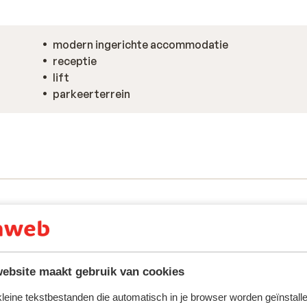
modern ingerichte accommodatie
receptie
lift
parkeerterrein
ebsite maakt gebruik van cookies
 kleine tekstbestanden die automatisch in je browser worden geïnstalle
ring met ons product oprecht weergeven.
Meer over reviews