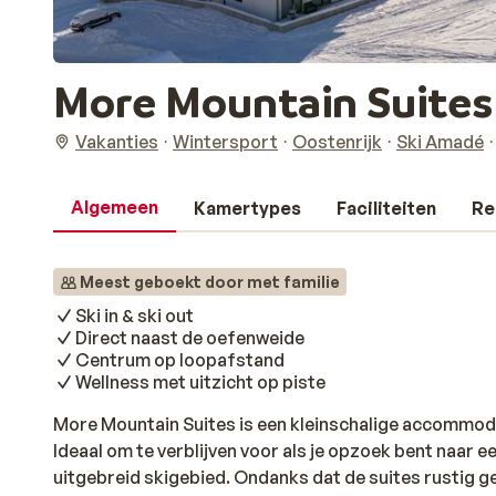
More Mountain Suite
Vakanties
Wintersport
Oostenrijk
Ski Amadé
Algemeen
Kamertypes
Faciliteiten
Re
Meest geboekt door met familie
Ski in & ski out
Direct naast de oefenweide
Centrum op loopafstand
Wellness met uitzicht op piste
More Mountain Suites is een kleinschalige accommodat
Ideaal om te verblijven voor als je opzoek bent naar 
uitgebreid skigebied. Ondanks dat de suites rustig ge