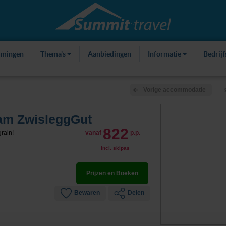
mmingen
Thema's
Aanbiedingen
Informatie
Bedrij
Vorige accommodatie
 am ZwisleggGut
822
rain!
vanaf
p.p.
incl. skipas
Prijzen en Boeken
Bewaren
Delen