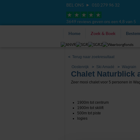
BEL ONS
010 279 96 32
4,8 van 5
3649 reviews geven ons een
Home
Zoek & Boek
Beste
<
Terug naar zoekresultaat
Oostenrijk
Ski Amadé
Wagrain
Chalet Naturblick
Zeer mooi chalet voor 5 personen in Wag
1900m tot centrum
1900m tot skilift
500m tot piste
logies