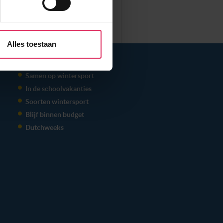
aliseren, om functies voor
r jouw gebruik van onze site
rtners kunnen deze gegevens
Alles toestaan
p basis van jouw gebruik van
THEMA'S
 weten: je kunt jouw
Samen op wintersport
s voor ‘verander jouw
In de schoolvakanties
Soorten wintersport
Blijf binnen budget
Dutchweeks