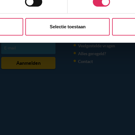
e website te laten werken, om content en advertenties te person
 ons websiteverkeer te analyseren. Ook delen we informatie ove
n partners voor social media, adverteren en analyse. Onze pa
Selectie toestaan
atie die je aan ze hebt verstrekt of die ze hebben verzameld o
NIEUWSBRIEF
INFORMATIE
t dit gebeurt? Pas dan hieronder jouw voorkeuren aan. Goed om te
Veelgestelde vragen
 Klik daarvoor op de lichtblauwe knop linksonder in beeld en kie
Alles geregeld?
r per type cookie aangeven of je die wel of niet wilt toestaan.
Contact
erden
die uw gegevens kunnen ontvangen en verwerken.