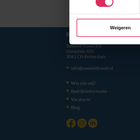
Wij gebruiken cookies om onz
Prijzen en Boeken
social media te bieden en om
met onze partners. We hebbe
Weigeren
combineren met andere inform
BEL ONS
010 279 96 32
hun services. Wil je niet da
Summit Travel B.V.
voorkeuren altijd aanpassen.
Oostplein 420
toestemming’. Je kunt dan wee
3061 CH
Rotterdam
info@summittravel.nl
We werken samen met
20 d
Wie zijn wij?
Bedrijfsinformatie
Vacatures
Blog