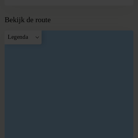
Bekijk de route
Legenda
A
Patan
B
Nagarkot
C
Panauti
D
Bhaktapur
E
Chitwan NP
F
Pokhara
G
Kathmandu