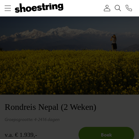
Rondreis Nepal (2 Weken)
groepsgrootte: 4-24
16 dagen
v.a. € 1.939,-
Boek