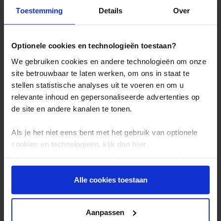
Toestemming
Details
Over
staat de tijd stil. Geniet hier tijdens je
Nepal rondreis
van
fraaie houten tempels
en smakelijke ‘
dal bhat
’ midden in
de autovrije stad.
Optionele cookies en technologieën toestaan?
We gebruiken cookies en andere technologieën om onze
site betrouwbaar te laten werken, om ons in staat te
stellen statistische analyses uit te voeren en om u
relevante inhoud en gepersonaliseerde advertenties op
de site en andere kanalen te tonen.
Als je het niet eens bent met het gebruik van optionele
cookies en technologieën, klik dan
hier
.
Je kunt je selectie in de instellingen aanpassen of deze
onder aan de pagina op elk gewenst moment voor de
toekomst wijzigen.
Alle cookies toestaan
Per jeep, te voet
Privacy beleid
Aanpassen
of in een boomstamkano kun je op zoek naar tijgers, apen,