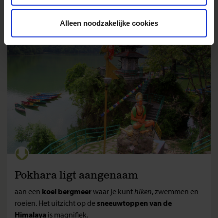
krokodillen en neushoorns in het
Chitwan Nationaal
Park
.
Alleen noodzakelijke cookies
Pokhara ligt aangenaam
aan een
koel bergmeer
waar je kunt
hiken
, zwemmen en
roeien. Het uitzicht op de
sneeuwtoppen van de
Himalaya
is magnifiek.