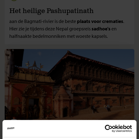
Het heilige Pashupatinath
aan de Bagmati-rivier is de beste
plaats voor crematies
.
Hier zie je tijdens deze Nepal groepsreis
sadhoe's
en
halfnaakte bedelmonniken met woeste kapsels.
In middeleeuws Bhaktapur