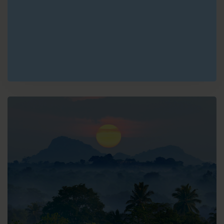
G
Essaouira
H
Casablanca