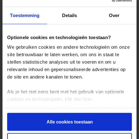
Toestemming
Details
Over
Optionele cookies en technologieën toestaan?
We gebruiken cookies en andere technologieën om onze
site betrouwbaar te laten werken, om ons in staat te
stellen statistische analyses uit te voeren en om u
relevante inhoud en gepersonaliseerde advertenties op
de site en andere kanalen te tonen.
Het ommuurde Taroudannt
Als je het niet eens bent met het gebruik van optionele
cookies en technologieën, klik dan
hier
.
is de stad van de Chleuh Berbers, beroemd om zijn zilveren
Je kunt je selectie in de instellingen aanpassen of deze
sieraden en de kleurrijke kledij van de vrouwen.
onder aan de pagina op elk gewenst moment voor de
toekomst wijzigen.
Alle cookies toestaan
Privacy beleid