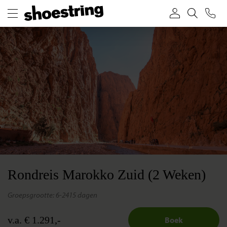
Rondreis Marokko Zuid (2 Weken)
groepsgrootte: 6-24
15 dagen
v.a. € 1.291,-
Boek