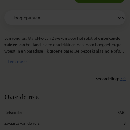
Een rondreis Marokko van 2 weken door het relatief
onbekende
zuiden
van het land is een ontdekkingstocht door hooggebergte,
woestijn en paradijselijk groene oases. Je bezoekt als single of solo
reiziger tijdens deze rondreis Marokko van 2 weken
traditionele
markten
waar Berbers samendrommen, maar gaat ook op
avontuur in de
middeleeuwse medina's
van
Marrakech en
Taroudannt
. In de doolhoven van deze oriëntaalse sultansteden
Beoordeling
7,9
dwaal je door kleurrijke, geurige overdekte markten. Je kunt als
solo reiziger per dromedaris een tocht maken door de
zandduinen
, je slaapt twee nachten in een geitenharen
Over de reis
nomadentent en aan het eind van deze rondreis Marokko kun je
een heerlijke wandeling maken over het strand bij Essaouira.
Reiscode:
SMC
Zwaarte van de reis:
B