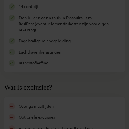
14x ontbijt
eten bij een gezin thuis in Essaouira i.s.m.
ResiRest (eventuele transferkosten zijn voor eigen
rekening)
Engelstalige reisbegeleiding
luchthavenbelastingen
brandstofheffing
Wat is exclusief?
overige maaltijden
optionele excursies
alle entreegelden (o.a. Hassan ll moskee)