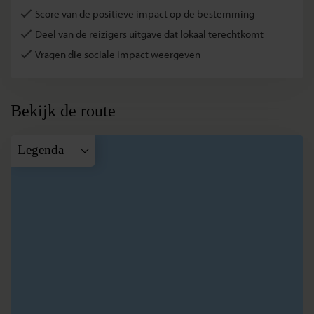
Score van de positieve impact op de bestemming
Deel van de reizigers uitgave dat lokaal terechtkomt
Vragen die sociale impact weergeven
Bekijk de route
Legenda
A
Marrakech
B
Ait Ben
Haddou
C
Merzouga
D
Todra Kloof
E
Ouarzazate
F
Taroudannt