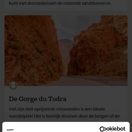
kunt met dromedarissen de rozerode zandduinen in.
De Gorge du Todra
met zijn steil oprijzende rotswanden is een ideale
wandelplek! Het is heerlijk struinen door de bergen of de
oase.