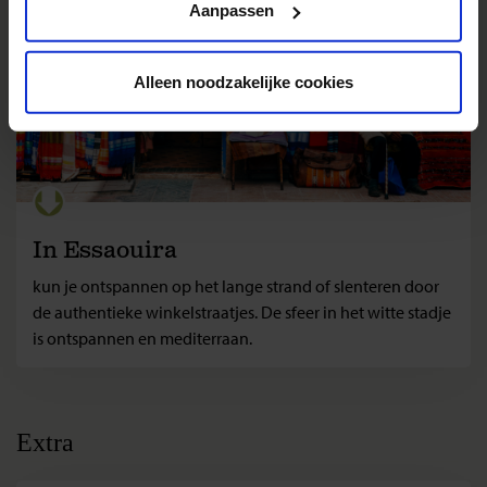
Aanpassen
Alleen noodzakelijke cookies
In Essaouira
kun je ontspannen op het lange strand of slenteren door
de authentieke winkelstraatjes. De sfeer in het witte stadje
is ontspannen en mediterraan.
Extra