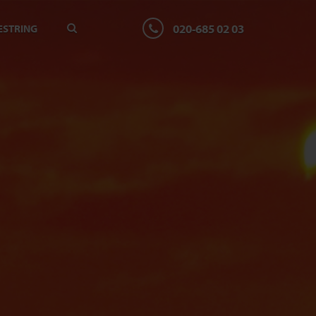
020-685 02 03
ESTRING