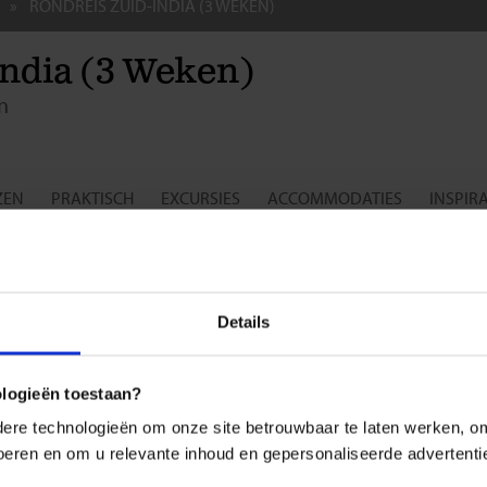
RONDREIS ZUID-INDIA (3 WEKEN)
India (3 Weken)
n
ZEN
PRAKTISCH
EXCURSIES
ACCOMMODATIES
INSPIRA
sreis voor de single- en soloreiziger
 3-weekse rondreis India profileert Shoestring zich als dé
Details
ecialist op de Nederlandse en Belgische markt
.
eis Zuid-India door de
zuidelijke deelstaten
is een ideale keuze
gle en solo reizigers die opzoek zijn naar een unieke combinatie
ologieën toestaan?
tuur, natuur en ontspanning. De rondreis India brengt je naar een
re technologieën om onze site betrouwbaar te laten werken, om 
aar de kleurenrijkdom van het hindoeïsme samensmelt met de
 voeren en om u relevante inhoud en gepersonaliseerde advertenti
dige, vriendelijke houding van de lokale bevolking en waarlijk
h landschap
. Hier ervaar je India op een ontspannen manier, terwijl