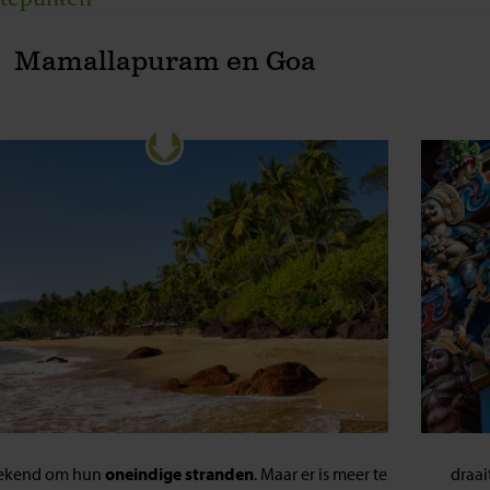
mpi
Mamallapuram en Goa
a
mbai
bekend om hun
oneindige stranden
. Maar er is meer te
draai