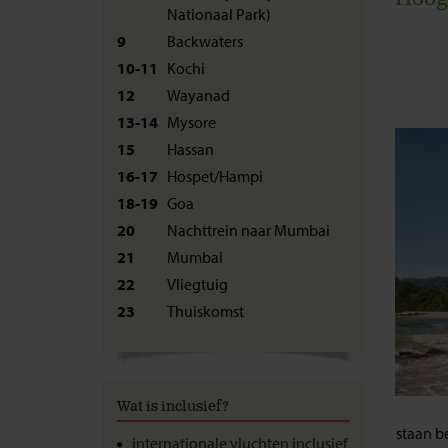
Nationaal Park)
J
Ha
9
Backwaters
10-11
Kochi
K
Go
12
Wayanad
L
Mu
13-14
Mysore
15
Hassan
16-17
Hospet/Hampi
18-19
Goa
20
Nachttrein naar Mumbai
21
Mumbai
22
Vliegtuig
23
Thuiskomst
Wat is inclusief?
staan 
internationale vluchten inclusief