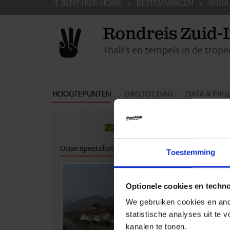
JE BENT HIER:
HOME
BESTEMMINGEN
INDIA
Rondreis Zuid-
Thali's en tempels in de trope
HOOGTEPUNTEN
DAG TOT DAG
DATA & PRIJ
Groep
Met deze
Onze specialisten
Toestemming
Indiasp
De rondr
voor sin
Optionele cookies en techn
vagn cul
We gebruiken cookies en ande
regio w
statistische analyses uit te
zachtaar
kanalen te tonen.
tropisc