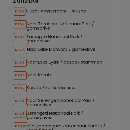
Zanzibar
Vlucht Amsterdam - Arusha
DAG 1
Naar Tarangire Nationaal Park /
DAG 2
gamedrive
Tarangire Nationaal Park /
DAG 3
gamedrive
Naar Lake Manyara / gamedrive
DAG 4
Naar Lake Eyasi / bezoek stammen
DAG 5
Naar Karatu
DAG 6
Karatu / koffie excursie
DAG 7
Naar Serengeti Nationaal Park /
DAG 8
gamedrives
Serengeti Nationaal Park /
DAG 9
gamedrives
Via Ngorongoro krater naar Karatu /
DAG 10