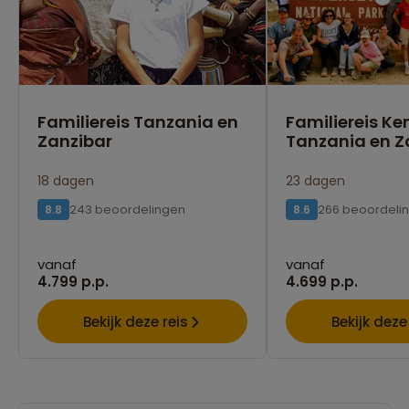
Familiereis Tanzania en
Familiereis Ke
Zanzibar
Tanzania en Z
18 dagen
23 dagen
243 beoordelingen
266 beoordeli
8.8
8.6
vanaf
vanaf
4.799 p.p.
4.699 p.p.
Bekijk deze reis
Bekijk deze