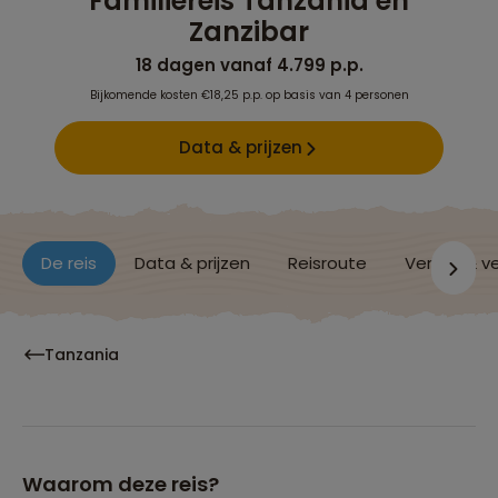
Familiereis Tanzania en
Zanzibar
18 dagen vanaf 4.799 p.p.
Bijkomende kosten €18,25 p.p. op basis van 4 personen
Data & prijzen
De reis
Data & prijzen
Reisroute
Verblijf & v
Tanzania
Waarom deze reis?