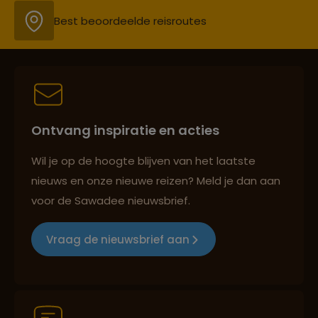
Best beoordeelde reisroutes
Reizen met oog voor mens, cultuur en milieu
Ontvang inspiratie en acties
Groepsreizen mét indivuele vrijheid
Wil je op de hoogte blijven van het laatste
nieuws en onze nieuwe reizen? Meld je dan aan
voor de Sawadee nieuwsbrief.
Persoonlijk en deskundig reisadvies
Vraag de nieuwsbrief aan
Best beoordeelde reisroutes