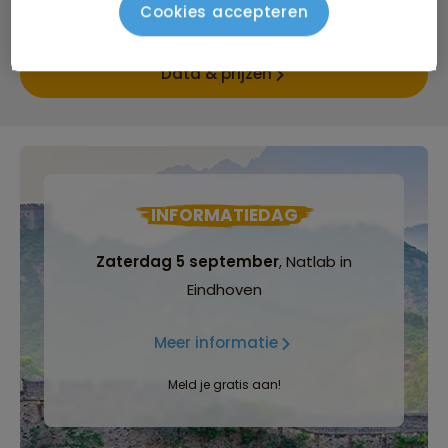
Cookies accepteren
Bijkomende kosten €18,25 p.p. op basis van 4 personen
Data & prijzen
INFORMATIEDAG
Zaterdag 5 september
, Natlab in
Eindhoven
Meer informatie
Meld je gratis aan!