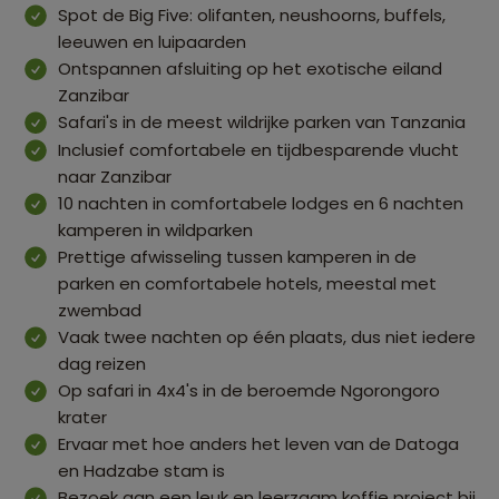
Spot de Big Five: olifanten, neushoorns, buffels,
leeuwen en luipaarden
Ontspannen afsluiting op het exotische eiland
Zanzibar
Safari's in de meest wildrijke parken van Tanzania
Inclusief comfortabele en tijdbesparende vlucht
naar Zanzibar
10 nachten in comfortabele lodges en 6 nachten
kamperen in wildparken
Prettige afwisseling tussen kamperen in de
parken en comfortabele hotels, meestal met
zwembad
Vaak twee nachten op één plaats, dus niet iedere
dag reizen
Op safari in 4x4's in de beroemde Ngorongoro
krater
Ervaar met hoe anders het leven van de Datoga
en Hadzabe stam is
Bezoek aan een leuk en leerzaam koffie project bij