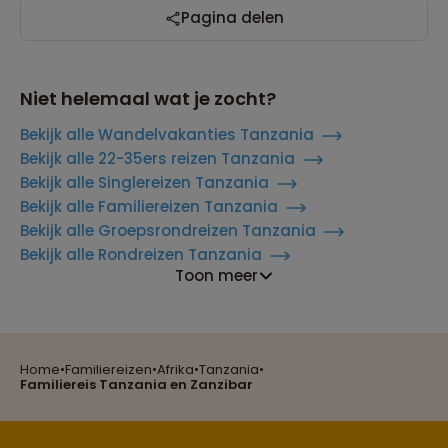
Pagina delen
Niet helemaal wat je zocht?
Bekijk alle Wandelvakanties Tanzania
Bekijk alle 22-35ers reizen Tanzania
Reizen met oog voor mens, cultuur en milieu
Bekijk alle Singlereizen Tanzania
Bekijk alle Familiereizen Tanzania
Bekijk alle Groepsrondreizen Tanzania
Bekijk alle Rondreizen Tanzania
Toon meer
Groepsreizen mét indivuele vrijheid
Home
•
Familiereizen
•
Afrika
•
Tanzania
•
Persoonlijk en deskundig reisadvies
Familiereis Tanzania en Zanzibar