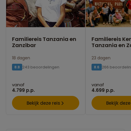
Familiereis Tanzania en
Familiereis Ke
Zanzibar
Tanzania en Z
18 dagen
23 dagen
243 beoordelingen
266 beoordeli
8.8
8.6
vanaf
vanaf
4.799 p.p.
4.699 p.p.
Bekijk deze reis
Bekijk deze