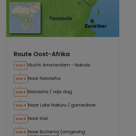
Route Oost-Afrika
Vlucht Amsterdam - Nairobi
DAG 1
Naar Naivasha
DAG 2
Naivasha / vrije dag
DAG 3
Naar Lake Nakuru / gamedrive
DAG 4
Naar Kisii
DAG 5
Naar Butiama (omgeving
DAG 6