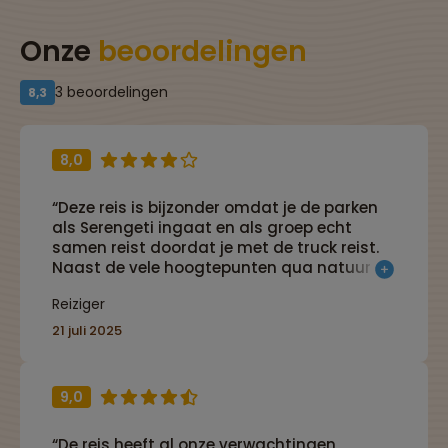
Onze
beoordelingen
3 beoordelingen
8,3
8,0
“Deze reis is bijzonder omdat je de parken
als Serengeti ingaat en als groep echt
samen reist doordat je met de truck reist.
Naast de vele hoogtepunten qua natuur en
omgeving was hierdoor onstond het
Reiziger
kampeergevoel. ”
21 juli 2025
9,0
“De reis heeft al onze verwachtingen