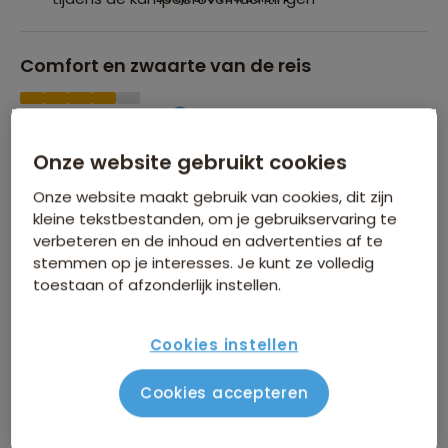
Comfort en zwaarte van de reis
Zwaarte van de reis
Comfort van de overnachtingen
Onze website gebruikt cookies
Onze website maakt gebruik van cookies, dit zijn
Groepsgrootte
kleine tekstbestanden, om je gebruikservaring te
verbeteren en de inhoud en advertenties af te
stemmen op je interesses. Je kunt ze volledig
Maximaal 22 personen
toestaan of afzonderlijk instellen.
Cookies instellen
Cookies accepteren
INFORMATIEDAG