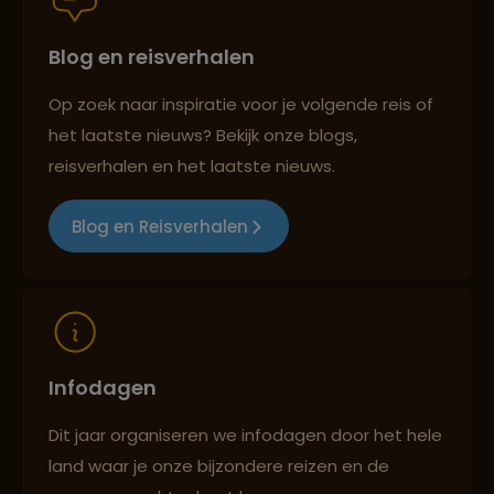
Persoonlijk en deskundig reisadvies
Blog en reisverhalen
Op zoek naar inspiratie voor je volgende reis of
Best beoordeelde reisroutes
het laatste nieuws? Bekijk onze blogs,
reisverhalen en het laatste nieuws.
Reizen met oog voor mens, cultuur en milieu
Blog en Reisverhalen
Infodagen
Dit jaar organiseren we infodagen door het hele
land waar je onze bijzondere reizen en de