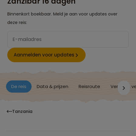
Zanzibar 16 dagen
Binnenkort boekbaar. Meld je aan voor updates over
deze reis:
Aanmelden voor updates
De reis
Data & prijzen
Reisroute
Verblijf & v
Tanzania