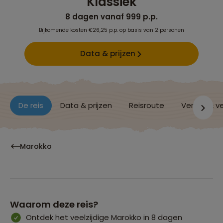
Klassiek
8 dagen vanaf 999 p.p.
Bijkomende kosten €26,25 p.p. op basis van 2 personen
Data & prijzen
De reis
Data & prijzen
Reisroute
Verblijf & v
Marokko
Waarom deze reis?
Ontdek het veelzijdige Marokko in 8 dagen