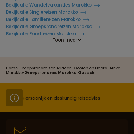
Bekijk alle Wandelvakanties Marokko
Bekijk alle Singlereizen Marokko
Bekijk alle Familiereizen Marokko
Bekijk alle Groepsrondreizen Marokko
Bekijk alle Rondreizen Marokko
Toon meer
Reizen met oog voor mens, cultuur en milieu
Home
•
Groepsrondreizen
•
Midden-Oosten en Noord-Afrika
•
Groepsreizen mét indivuele vrijheid
Marokko
•
Groepsrondreis Marokko Klassiek
Persoonlijk en deskundig reisadvies
Best beoordeelde reisroutes