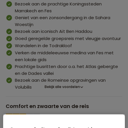
Bezoek aan de prachtige Koningssteden
Marrakech en Fes
Geniet van een zonsondergang in de Sahara
Woestijn
Bezoek aan iconisch Aït Ben Haddou
Goed geregelde groepsreis met vleugje avontuur
Wandelen in de Todrakloof
Verken de middeleeuwse medina van Fes met
een lokale gids
Prachtige busritten door o.a. het Atlas gebergte
en de Dades vallei
Bezoek aan de Romeinse opgravingen van
Volubilis
Bekijk alle voordelen
Comfort en zwaarte van de reis
Zwaarte van de reis