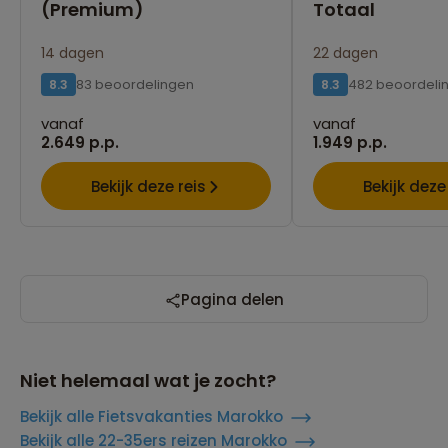
(Premium)
Totaal
14 dagen
22 dagen
83 beoordelingen
482 beoordeli
8.3
8.3
vanaf
vanaf
2.649 p.p.
1.949 p.p.
Bekijk deze reis
Bekijk deze
Pagina delen
Niet helemaal wat je zocht?
Bekijk alle Fietsvakanties Marokko
Bekijk alle 22-35ers reizen Marokko