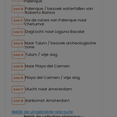
Palenque
Palenque / bezoek waterfallen van
DAG 10
Roberto Barrios
Via de ruïnes van Palenque naar
DAG 11
Chetumal
Dagtocht naar Laguna Bacalar
DAG 12
Naar Tulum / bezoek archeologische
DAG 13
zone
Tulum / vrije dag
DAG 14
Naar Playa del Carmen
DAG 15
Playa del Carmen / vrije dag
DAG 16
Vlucht naar Amsterdam
DAG 17
Aankomst Amsterdam
DAG 18
Bekijk de uitgebreide reisroute
Bekijk de volledige planning