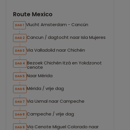
Route Mexico
Vlucht Amsterdam - Cancún
DAG 1
Cancun / dagtocht naar Isla Mujeres
DAG 2
Via Valladolid naar Chichén
DAG 3
Bezoek Chichén Itzá en Yokdzonot
DAG 4
cenote
Naar Mérida
DAG 5
Mérida / vrije dag
DAG 6
Via Uxmal naar Campeche
DAG 7
Campeche / vrije dag
DAG 8
Via Cenote Miguel Colorado naar
DAG 9