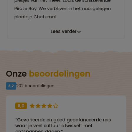
plekjes van het meer, zoals de schitterende
Pirate Bay. We verblijven in het nabijgelegen
plaatsje Chetumal.
Lees verder
Onze
beoordelingen
202 beoordelingen
8,2
8,0
“Gevarieerde en goed gebalanceerde reis
waar je veel cultuur afwisselt met
ontspannen dagen.”