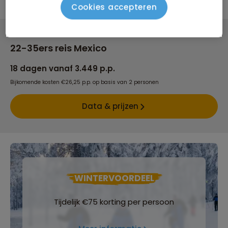
Cookies accepteren
22-35ers reis Mexico
18 dagen vanaf 3.449 p.p.
Bijkomende kosten €26,25 p.p. op basis van 2 personen
Data & prijzen
WINTERVOORDEEL
Tijdelijk €75 korting per persoon