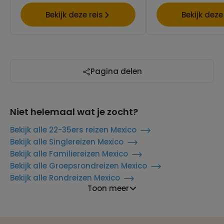
Bekijk deze reis
Bekijk deze
Pagina delen
Niet helemaal wat je zocht?
Bekijk alle 22-35ers reizen Mexico
Bekijk alle Singlereizen Mexico
Bekijk alle Familiereizen Mexico
Bekijk alle Groepsrondreizen Mexico
Bekijk alle Rondreizen Mexico
Toon meer
Reizen met oog voor mens, cultuur en milieu