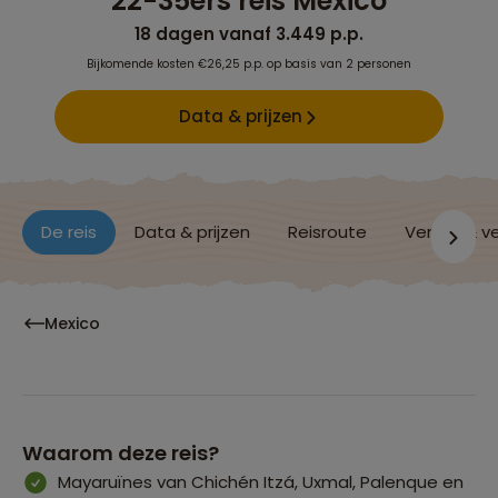
22-35ers reis Mexico
18 dagen vanaf 3.449 p.p.
Bijkomende kosten €26,25 p.p. op basis van 2 personen
Data & prijzen
De reis
Data & prijzen
Reisroute
Verblijf & v
Mexico
Waarom deze reis?
Mayaruïnes van Chichén Itzá, Uxmal, Palenque en