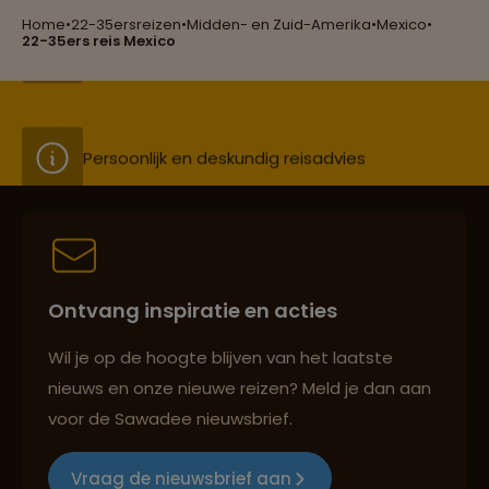
Home
•
22-35ersreizen
•
Midden- en Zuid-Amerika
•
Mexico
•
Groepsreizen mét indivuele vrijheid
22-35ers reis Mexico
Persoonlijk en deskundig reisadvies
Best beoordeelde reisroutes
Ontvang inspiratie en acties
Reizen met oog voor mens, cultuur en milieu
Wil je op de hoogte blijven van het laatste
nieuws en onze nieuwe reizen? Meld je dan aan
voor de Sawadee nieuwsbrief.
Groepsreizen mét indivuele vrijheid
Vraag de nieuwsbrief aan