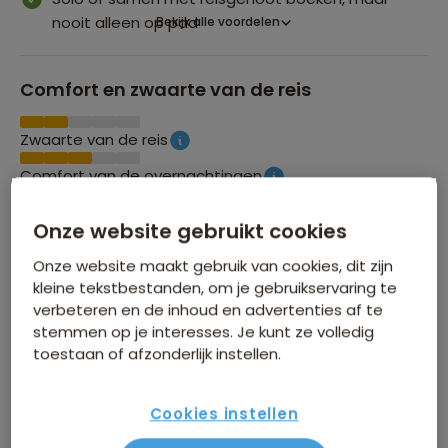
nooit alleen op pad
Bekijk alle voordelen
Comfort en zwaarte van de reis
Zwaarte van de reis
Comfort van de overnachtingen
Onze website gebruikt cookies
Groepsgrootte
Onze website maakt gebruik van cookies, dit zijn
kleine tekstbestanden, om je gebruikservaring te
Maximaal 20 personen
verbeteren en de inhoud en advertenties af te
stemmen op je interesses. Je kunt ze volledig
toestaan of afzonderlijk instellen.
SAWADEAL KORTING TOT € 100
Profiteer nu van tijdelijke korting op vertrek:
Cookies instellen
Donderdag 17 sep
Donderdag 26 nov