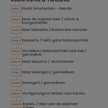
Vlucht Amsterdam - Nairobi
DAG 1
Naar de Sagana rivier / raften &
DAG 2
boogschieten
Naar Naivasha / kratermeer excursie
DAG 3
Naivasha / Hell's gate Nationaal Park
DAG 4
Via Nakuru Nationaal Park naar Kisii /
DAG 5
gamedrive
Naar Musoma / Victoriameer
DAG 6
Naar Serengeti / gamedrives
DAG 7
Serengeti / gamedrives
DAG 8
Via Ngorongoro-krater naar Karatu
DAG 9
Karatu / Hike naar de elephant
DAG 10
caves