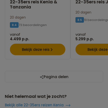
22-35ers reis Kenia &
22-35ers reis
Tanzania
20 dagen
20 dagen
19 beoordeling
8.5
73 beoordelingen
8.4
vanaf
vanaf
4.499 p.p.
5.299 p.p.
Bekijk deze reis
Bekijk deze
Pagina delen
Niet helemaal wat je zocht?
Bekijk alle 22-35ers reizen Kenia