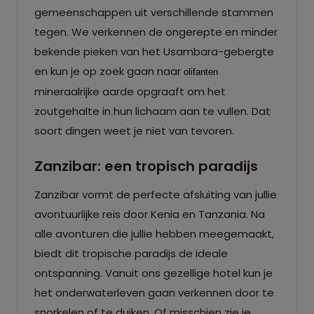
gemeenschappen uit verschillende stammen
tegen. We verkennen de ongerepte en minder
bekende pieken van het Usambara-gebergte
en kun je op zoek gaan naar
olifanten 
mineraalrijke aarde opgraaft om het
zoutgehalte in hun lichaam aan te vullen. Dat
soort dingen weet je niet van tevoren.
Zanzibar: een tropisch paradijs
Zanzibar vormt de perfecte afsluiting van jullie
avontuurlijke reis door Kenia en Tanzania. Na
alle avonturen die jullie hebben meegemaakt,
biedt dit tropische paradijs de ideale
ontspanning. Vanuit ons gezellige hotel kun je
het onderwaterleven gaan verkennen door te
snorkelen of te duiken. Of misschien zie je