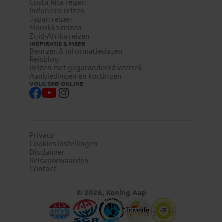
Costa Rica reizen
visum-
Indonesie reizen
legalisatie.nl/koningaap-nl
Japan reizen
visum-
Marokko reizen
Zuid-Afrika reizen
legalisatie.nl/koningaap-be
INSPIRATIE & MEER
Beurzen & informatiedagen
Reisblog
Reizen met gegarandeerd vertrek
Aanbiedingen en kortingen
VOLG ONS ONLINE
Privacy
Reizigers die niet beschikken over de Nederlandse of
Cookies instellingen
Belgische nationaliteit, dienen zelf contact op te nemen
Disclaimer
met de betreffende ambassade(s) en hun eventuele visum
Reisvoorwaarden
te regelen.
Contact
© 2026, Koning Aap