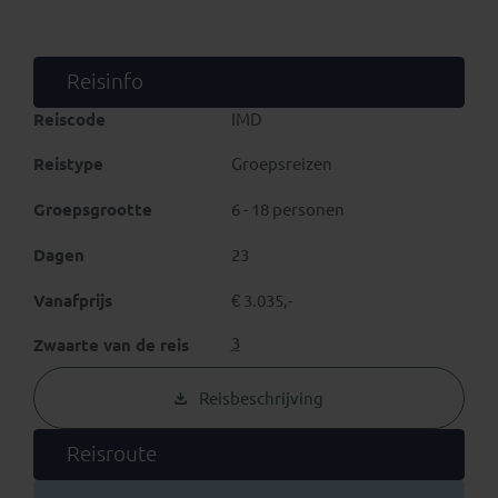
regelmatig bij de mensen thuis in comfortabele
‘Community Homestays’
en ervaart het heerlijke gevoel
dat je enkele jaren terug stapt in de tijd.
Reisinfo
Uiteraard zijn de
bergreuzen van de Himalaya
en de
Reiscode
IMD
koningssteden in de Kathmanduvallei
ook onderdeel
van deze
unieke Nepal rondreis
.
Reistype
Groepsreizen
Groepsgrootte
6 - 18 personen
Dagen
23
Vanafprijs
€ 3.035,-
3
Zwaarte van de reis
Reisbeschrijving
Reisroute