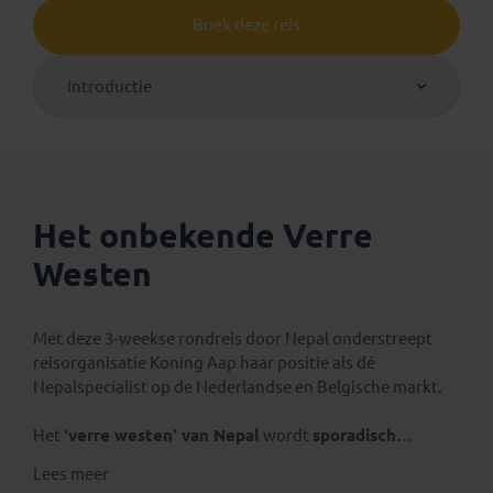
Boek deze reis
Introductie
Het onbekende Verre
Westen
Met deze 3‑weekse rondreis door Nepal onderstreept
reisorganisatie Koning Aap haar positie als dé
Nepalspecialist op de Nederlandse en Belgische markt.
Het
‘verre westen’ van Nepal
wordt
sporadisch
bezocht door westerse toeristen
en is ideaal om
het
Lees meer
échte Nepalese leven
te ervaren. Je verblijft