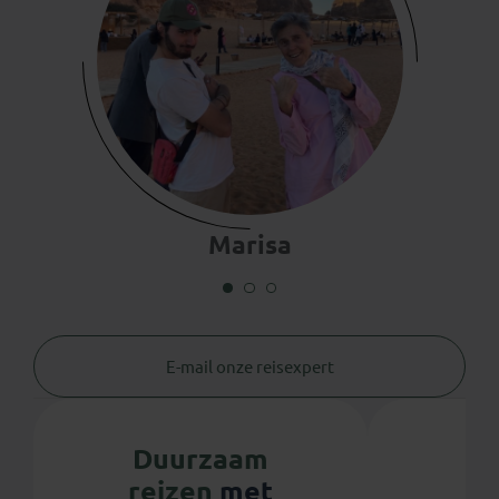
Marisa
E-mail onze reisexpert
Duurzaam
reizen
met
Se