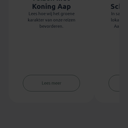
Koning Aap
Scho
Lees hoe wij het groene
In same
karakter van onze reizen
lokale a
bevorderen.
Aap d
Lees meer