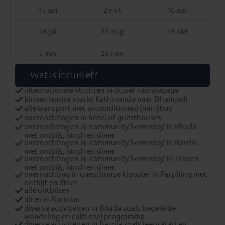
15 jan
2 mrt
16 apr
16 jul
25 aug
15 okt
5 nov
26 nov
Wat is inclusief?
internationale vluchten inclusief ruimbagage
binnenlandse vlucht Kathmandu naar Dhangadi
alle transport met airconditioned (mini)bus
overnachtingen in hotel of guesthouses
overnachtingen in ‘community homestay’ in Bhada
met ontbijt, lunch en diner
overnachtingen in ‘community homestay’ in Bardia
met ontbijt, lunch en diner
overnachtingen in ‘community homestay’ in Tansen
met ontbijt, lunch en diner
overnachting in guesthouse klooster in Parphing met
ontbijt en diner
alle ontbijten
diner in Kurintar
diverse activiteiten in Bhada zoals begeleide
wandeling en cultureel programma
diverse activiteiten in Bardia zoals jeepsafari en