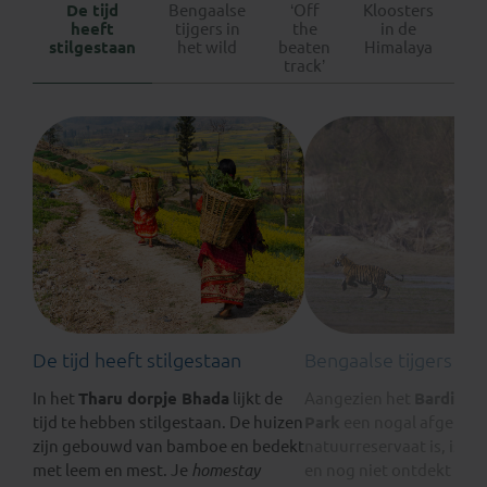
De tijd
Bengaalse
‘Off
Kloosters
Mi
heeft
tijgers in
the
in de
B
stilgestaan
het wild
beaten
Himalaya
track’
De tijd heeft stilgestaan
Bengaalse tijgers in 
In het
Tharu dorpje Bhada
lijkt de
Aangezien het
Bardia Na
tijd te hebben stilgestaan. De huizen
Park
een nogal afgelege
zijn gebouwd van bamboe en bedekt
natuurreservaat is, is h
met leem en mest. Je
homestay
en nog niet ontdekt doo