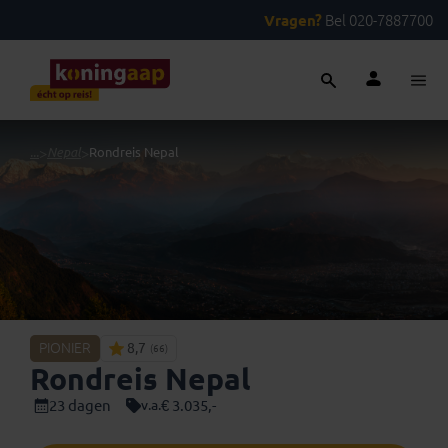
Vragen?
Bel 020-7887700
...
>
Nepal
>
Rondreis Nepal
PIONIER
8,7
(66)
Rondreis Nepal
23 dagen
€ 3.035,-
v.a.