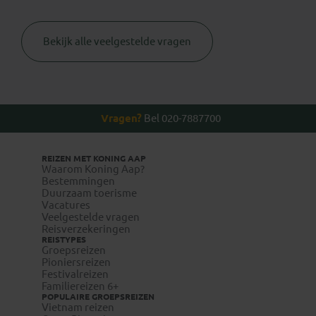
Bekijk alle veelgestelde vragen
Thuisvaccinatie.nl
Vragen?
Bel 020-7887700
+31 (0) 23
2210004
REIZEN MET KONING AAP
Waarom Koning Aap?
Bestemmingen
Duurzaam toerisme
www.wanda.be
Vacatures
Veelgestelde vragen
www.itg.be
Reisverzekeringen
REISTYPES
Groepsreizen
Pioniersreizen
Festivalreizen
Familiereizen 6+
POPULAIRE GROEPSREIZEN
Vietnam reizen