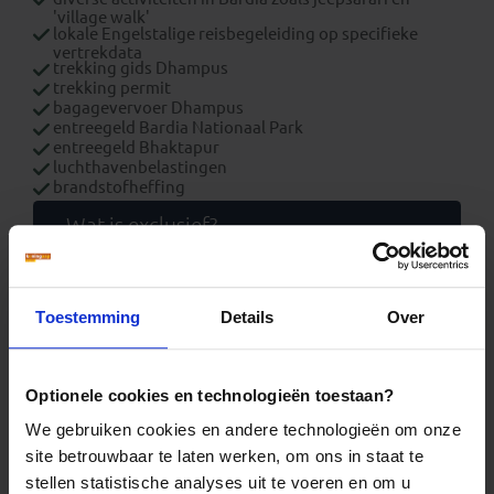
'village walk'
lokale Engelstalige reisbegeleiding op specifieke
vertrekdata
trekking gids Dhampus
trekking permit
bagagevervoer Dhampus
entreegeld Bardia Nationaal Park
entreegeld Bhaktapur
luchthavenbelastingen
brandstofheffing
Wat is exclusief?
overige maaltijden
optionele excursies
overige entreegelden
fooien
Toestemming
Details
Over
visum
boekings(dossier)kosten
bijdrage Calamiteitenfonds (enkel op Nederlandse
reizen of voor reizigers met Nederlandse nationaliteit)
Optionele cookies en technologieën toestaan?
consumentenbijdrage SGR € 5,- per persoon (enkel op
Nederlandse reizen)
We gebruiken cookies en andere technologieën om onze
reis- en annuleringsverzekering
site betrouwbaar te laten werken, om ons in staat te
Extra
stellen statistische analyses uit te voeren en om u