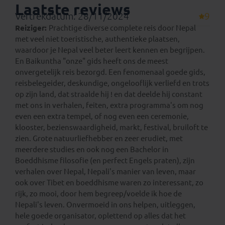
Laatste reviews
Vertrekdatum: 28/11/2024
9
Reiziger:
Prachtige diverse complete reis door Nepal
met veel niet toeristische, authentieke plaatsen,
waardoor je Nepal veel beter leert kennen en begrijpen.
En Baikuntha "onze" gids heeft ons de meest
onvergetelijk reis bezorgd. Een fenomenaal goede gids,
reisbelegeider, deskundige, ongelooflijk verliefd en trots
op zijn land, dat straalde hij ! en dat deelde hij constant
met ons in verhalen, feiten, extra programma's om nog
even een extra tempel, of nog even een ceremonie,
klooster, bezienswaardigheid, markt, festival, bruiloft te
zien. Grote natuurliefhebber en zeer erudiet, met
meerdere studies en ook nog een Bachelor in
Boeddhisme filosofie (en perfect Engels praten), zijn
verhalen over Nepal, Nepali's manier van leven, maar
ook over Tibet en boeddhisme waren zo interessant, zo
rijk, zo mooi, door hem begreep/voelde ik hoe de
Nepali's leven. Onvermoeid in ons helpen, uitleggen,
hele goede organisator, oplettend op alles dat het