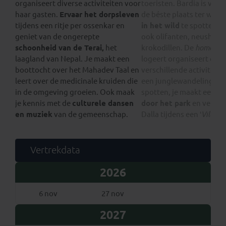
organiseert diverse activiteiten voor
toeristen. Bardia is vol
haar gasten.
Ervaar het dorpsleven
de béste plaats ter wer
tijdens een ritje per ossenkar en
in het wild
te spotten! M
geniet van de ongerepte
ook olifanten, neushoor
schoonheid van de Terai,
het
krokodillen. De
homesta
laagland van Nepal. Je maakt een
logeert organiseert ook 
boottocht over het Mahadev Taal en
verschillende activiteite
leert over de medicinale kruiden die
een junglewandeling, je 
in de omgeving groeien. Ook maak
spotten, je maakt een
je
je kennis met de
culturele dansen
door het park
en verken
en muziek
van de gemeenschap.
Dalla tijdens een ‘
Village
Vertrekdata
2026
6 nov
27 nov
2027