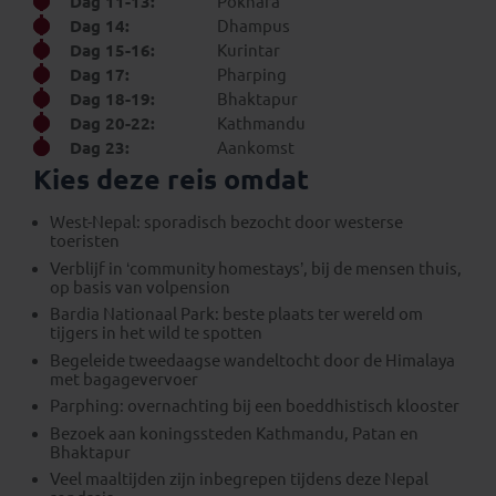
Dag 11-13:
Pokhara
Dag 14:
Dhampus
Dag 15-16:
Kurintar
Dag 17:
Pharping
Dag 18-19:
Bhaktapur
Dag 20-22:
Kathmandu
Dag 23:
Aankomst
Kies deze reis omdat
West-Nepal: sporadisch bezocht door westerse
toeristen
Verblijf in ‘community homestays’, bij de mensen thuis,
op basis van volpension
Bardia Nationaal Park: beste plaats ter wereld om
tijgers in het wild te spotten
Begeleide tweedaagse wandeltocht door de Himalaya
met bagagevervoer
Parphing: overnachting bij een boeddhistisch klooster
Bezoek aan koningssteden Kathmandu, Patan en
Bhaktapur
Veel maaltijden zijn inbegrepen tijdens deze Nepal