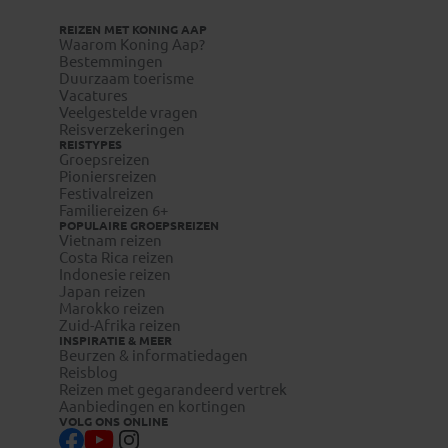
REIZEN MET KONING AAP
Waarom Koning Aap?
Bestemmingen
Duurzaam toerisme
www.wanda.be
Vacatures
Veelgestelde vragen
www.itg.be
Reisverzekeringen
REISTYPES
Groepsreizen
Pioniersreizen
Festivalreizen
Familiereizen 6+
POPULAIRE GROEPSREIZEN
Vietnam reizen
Costa Rica reizen
visum-
Indonesie reizen
legalisatie.nl/koningaap-nl
Japan reizen
visum-
Marokko reizen
Zuid-Afrika reizen
legalisatie.nl/koningaap-be
INSPIRATIE & MEER
Beurzen & informatiedagen
Reisblog
Reizen met gegarandeerd vertrek
Aanbiedingen en kortingen
VOLG ONS ONLINE