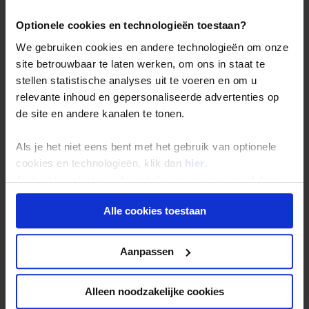
Optionele cookies en technologieën toestaan?
Local Impact Score
We gebruiken cookies en andere technologieën om onze
van deze reis:
66 /
site betrouwbaar te laten werken, om ons in staat te
stellen statistische analyses uit te voeren en om u
100
relevante inhoud en gepersonaliseerde advertenties op
Wat houdt dit cijfer in?
de site en andere kanalen te tonen.
Als je het niet eens bent met het gebruik van optionele
cookies en technologieën, klik dan
hier
.
Je kunt je selectie in de instellingen aanpassen of deze
onder aan de pagina op elk gewenst moment voor de
Alle cookies toestaan
toekomst wijzigen.
Privacy beleid
Aanpassen
Score van de positieve impact op de
bestemming
Deel van de reizigers uitgave dat
Alleen noodzakelijke cookies
lokaal terechtkomt
Vragen die sociale impact weergeven