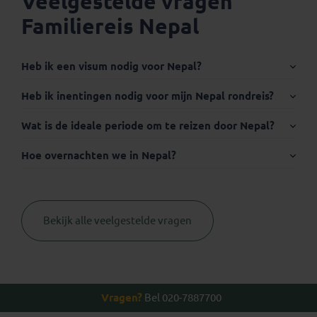
Veelgestelde vragen
Familiereis Nepal
Heb ik een visum nodig voor Nepal?
Internationaal paspoort:
Heb ik inentingen nodig voor mijn Nepal rondreis?
Wat is de ideale periode om te reizen door Nepal?
Hoe overnachten we in Nepal?
Visum
Bekijk alle veelgestelde vragen
Thuisvaccinatie.nl
Vragen?
Bel 020-7887700
+31 (0) 23
2210004