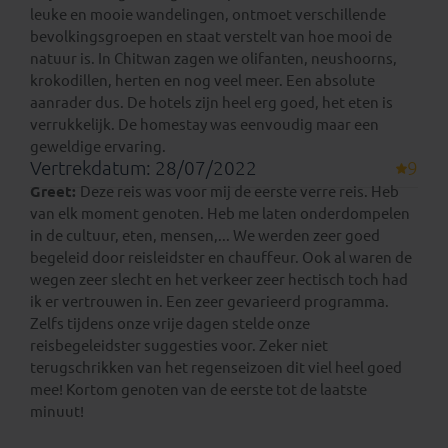
leuke en mooie wandelingen, ontmoet verschillende
bevolkingsgroepen en staat verstelt van hoe mooi de
natuur is. In Chitwan zagen we olifanten, neushoorns,
krokodillen, herten en nog veel meer. Een absolute
aanrader dus. De hotels zijn heel erg goed, het eten is
verrukkelijk. De homestay was eenvoudig maar een
geweldige ervaring.
Vertrekdatum: 28/07/2022
9
Greet:
Deze reis was voor mij de eerste verre reis. Heb
van elk moment genoten. Heb me laten onderdompelen
in de cultuur, eten, mensen,... We werden zeer goed
begeleid door reisleidster en chauffeur. Ook al waren de
wegen zeer slecht en het verkeer zeer hectisch toch had
ik er vertrouwen in. Een zeer gevarieerd programma.
Zelfs tijdens onze vrije dagen stelde onze
reisbegeleidster suggesties voor. Zeker niet
terugschrikken van het regenseizoen dit viel heel goed
mee! Kortom genoten van de eerste tot de laatste
minuut!