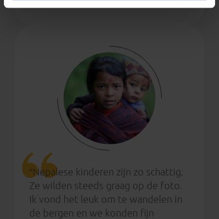
“Nepalese kinderen zijn zo schattig.
Ze wilden steeds graag op de foto.
Ik vond het leuk om te wandelen in
de bergen en we konden fijn