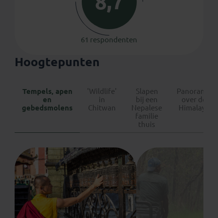
8,7
61 respondenten
Hoogtepunten
Tempels, apen
'Wildlife'
Slapen
Panorama
en
in
bij een
over de
gebedsmolens
Chitwan
Nepalese
Himalaya
familie
thuis