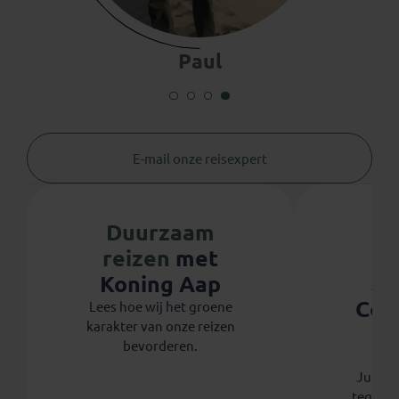
Paul
E-mail onze reisexpert
Duurzaam
reizen
met
Ju
Koning Aap
Coo
Lees hoe wij het groene
karakter van onze reizen
th
bevorderen.
Koni
Justdig
tegen 