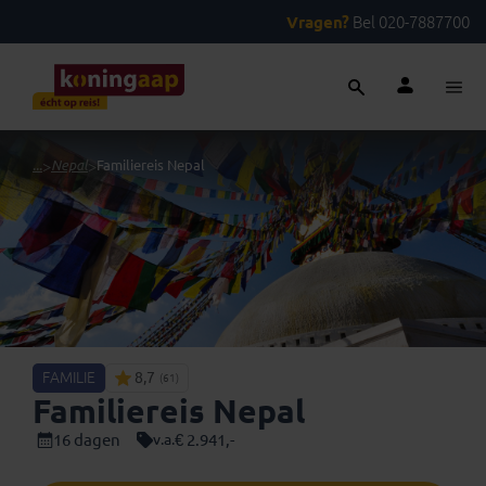
Vragen?
Bel 020-7887700
...
>
Nepal
>
Familiereis Nepal
FAMILIE
8,7
(61)
Familiereis Nepal
16 dagen
€ 2.941,-
v.a.