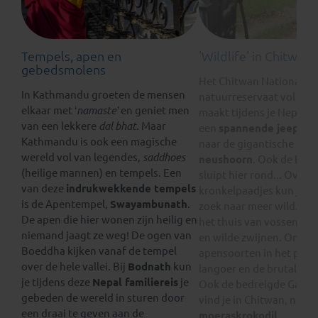
Tempels, apen en
'Wildlife' in Chitwan
gebedsmolens
Het Chitwan Nationaal Pa
In Kathmandu groeten de mensen
natuurreservaat vol ‘
wild
elkaar met ‘
namaste’
en geniet men
maakt tijdens je Nepal fa
van een lekkere
dal bhat
. Maar
een
spannende jeepsafa
Kathmandu is ook een magische
naar de gigantische
Indi
wereld vol van legendes,
saddhoes
neushoorn
. Ook de Beng
(heilige mannen) en tempels. Een
sluipt hier rond... Over
van deze
indrukwekkende tempels
kronkelpaadjes kun je l
is de Apentempel,
Swayambunath
.
zoek naar meer wild. Het
De apen die hier wonen zijn heilig en
het thuis van vossen, ot
niemand jaagt ze weg! De ogen van
en wilde zwijnen. Onder
Boeddha kijken vanaf de tempel
apensoorten in het park 
over de hele vallei. Bij
Bodnath
kun
langoer en de brutale re
je tijdens deze
Nepal familiereis
je
Ook de bedreigde Gange
gebeden de wereld in sturen door
vind je in Chitwan, net al
een draai te geven aan de
moeraskrokodil
.