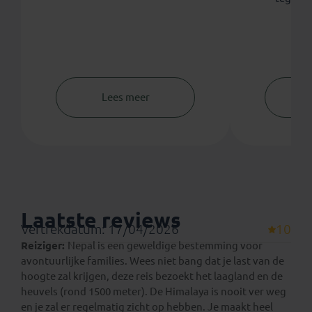
Lees meer
Laatste reviews
Vertrekdatum: 17/04/2026
10
Reiziger:
Nepal is een geweldige bestemming voor
avontuurlijke families. Wees niet bang dat je last van de
hoogte zal krijgen, deze reis bezoekt het laagland en de
heuvels (rond 1500 meter). De Himalaya is nooit ver weg
en je zal er regelmatig zicht op hebben. Je maakt heel