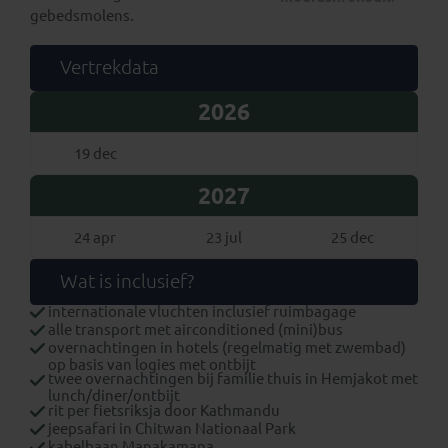
gebedsmolens.
Vertrekdata
2026
19 dec
2027
24 apr
23 jul
25 dec
Wat is inclusief?
internationale vluchten inclusief ruimbagage
alle transport met airconditioned (mini)bus
overnachtingen in hotels (regelmatig met zwembad)
op basis van logies met ontbijt
twee overnachtingen bij familie thuis in Hemjakot met
lunch/diner/ontbijt
rit per fietsriksja door Kathmandu
jeepsafari in Chitwan Nationaal Park
kabelbaan Manakamana