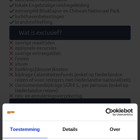
lokale Engelstalige reisbegeleiding
entreegeld Bhaktapur en Chitwan Nationaal Park
luchthavenbelastingen
brandstofheffing
Wat is exclusief?
overige maaltijden
optionele excursies
overige entreegelden
fooien
visum
boekings(dossier)kosten
bijdrage Calamiteitenfonds (enkel op Nederlandse
reizen of voor reizigers met Nederlandse nationaliteit)
consumentenbijdrage SGR € 5,- per persoon (enkel op
Nederlandse reizen)
reis- en annuleringsverzekering
Extra
Zakgeld: € 400,- p.p. per reis
Eenpersoonskamer vanaf: € 425,-
Toestemming
Details
Over