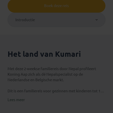
Boek deze reis
Introductie
Het land van Kumari
Met deze 2-weekse familiereis door Nepal profileert
Koning Aap zich als dé Nepalspecialist op de
Nederlandse en Belgische markt.
Dit is een familiereis voor gezinnen met kinderen tot 19
jaar. Maak kennis met Nepal, waar
wapperende
Lees meer
gebedsvlaggen
de ruige
Himalaya
versieren en
indrukwekkende tempels
druk bezocht worden door