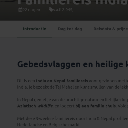
Mongolië
(1)
Tanzania
(1)
22 dagen
€ 2.945,-
v.a.
Nepal
(6)
Zimbabwe
(2)
Oezbekistan
(3)
Zuid-Afrika
(7)
Introductie
Dag tot dag
Reisdata & prijz
Singapore
(1)
Sri Lanka
(4)
Tadzjikistan
(1)
Taiwan
(1)
Gebedsvlaggen en heilige 
Thailand
(8)
Tibet
(3)
Dit is een
India en Nepal familiereis
voor gezinnen met ki
India, je bezoekt de Taj Mahal en kunt smullen van de lek
In Nepal geniet je van de prachtige natuur en lieflijke do
Aziatisch
wildlife
, en logeert
bij een familie thuis
. Volo
Met deze 3-weekse familiereis door India & Nepal profilee
Nederlandse en Belgische markt.