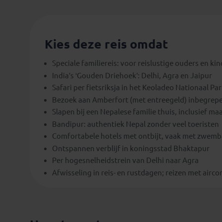
Kies deze reis omdat
Speciale familiereis: voor reislustige ouders en ki
India’s ‘Gouden Driehoek’: Delhi, Agra en Jaipur
Safari per fietsriksja in het Keoladeo Nationaal Par
Bezoek aan Amberfort (met entreegeld) inbegrep
Slapen bij een Nepalese familie thuis, inclusief maa
Bandipur: authentiek Nepal zonder veel toeristen
Comfortabele hotels met ontbijt, vaak met zwem
Ontspannen verblijf in koningsstad Bhaktapur
Per hogesnelheidstrein van Delhi naar Agra
Afwisseling in reis- en rustdagen; reizen met airc