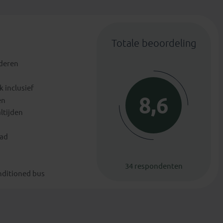
Totale beoordeling
nderen
k inclusief
8,6
en
ltijden
bad
34 respondenten
onditioned bus