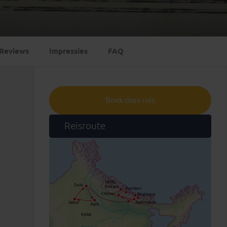
Emiraten
(1)
Reviews
Impressies
FAQ
Boek deze reis
Reisroute