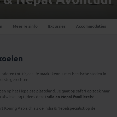
Georgië
(4)
Mexico
(4)
IJsland
(3)
Paraguay
(1)
Kosovo
(1)
Peru
(5)
Last minute reizen
Kroatië
(2)
en
Meer reisinfo
Excursies
Accommodaties
Suriname
(1)
Letland
(3)
Litouwen
(3)
Moldavië
(1)
Montenegro
(2)
koeien
Noord-Macedonië
(1)
nderen tot 19 jaar. Je maakt kennis met hectische steden in
kerste gerechten.
rpen op het Nepalese platteland. Je gaat op safari op zoek naar
p afwisseling tijdens deze
India en Nepal familiereis
!
rt Koning Aap zich als dé India & Nepalspecialist op de