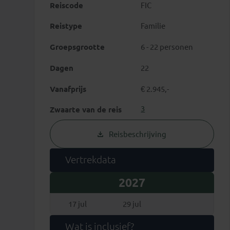
Reiscode
FIC
Reistype
Familie
Groepsgrootte
6 - 22 personen
Dagen
22
Vanafprijs
€ 2.945,-
3
Zwaarte van de reis
Reisbeschrijving
Vertrekdata
2027
17 jul
29 jul
Wat is inclusief?