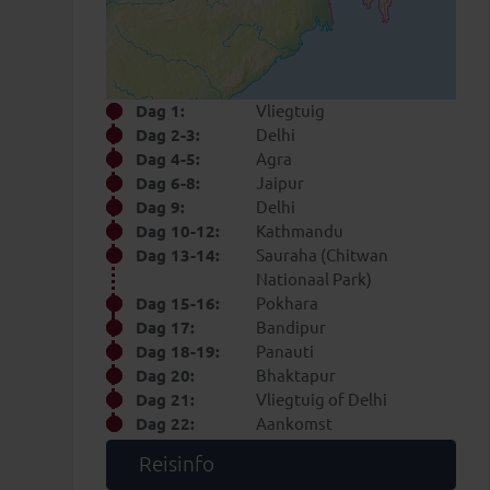
Dag 1:
Vliegtuig
Dag 2-3:
Delhi
Dag 4-5:
Agra
Dag 6-8:
Jaipur
Dag 9:
Delhi
Dag 10-12:
Kathmandu
Dag 13-14:
Sauraha (Chitwan
Nationaal Park)
Dag 15-16:
Pokhara
Dag 17:
Bandipur
Dag 18-19:
Panauti
Dag 20:
Bhaktapur
Dag 21:
Vliegtuig of Delhi
Dag 22:
Aankomst
Reisinfo