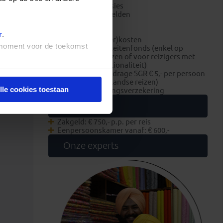
optionele excursies
overige entreegelden
visa
fooien
r
.
boekings(dossier)kosten
t moment voor de toekomst
bijdrage Calamiteitenfonds (enkel op
Nederlandse reizen of voor reizigers met
Nederlandse nationaliteit)
consumentenbijdrage SGR € 5,- per persoon
(enkel op Nederlandse reizen)
lle cookies toestaan
reis- en annuleringsverzekering
Extra
Zakgeld: € 750,- p.p. per reis
Eenpersoonskamer vanaf: € 600,-
Onze experts