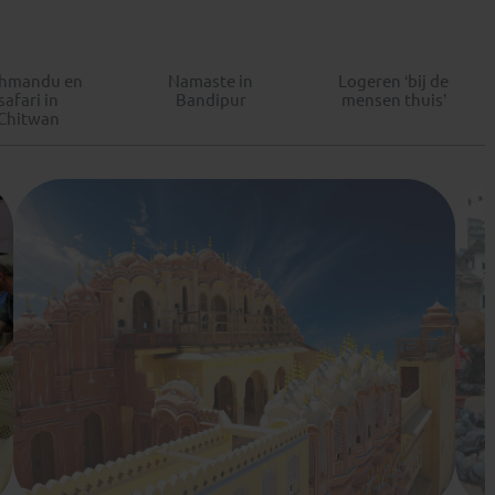
thmandu en
Namaste in
Logeren ‘bij de
safari in
Bandipur
mensen thuis’
Chitwan