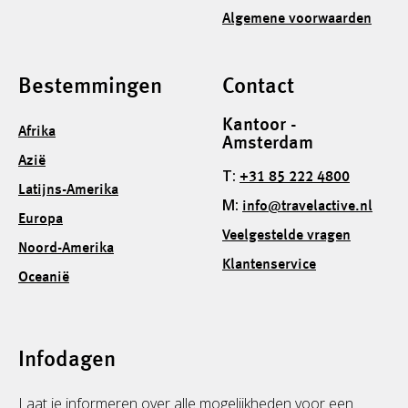
Algemene voorwaarden
Bestemmingen
Contact
Kantoor -
Afrika
Amsterdam
Azië
T:
+31 85 222 4800
Latijns-Amerika
M:
info@travelactive.nl
Europa
Veelgestelde vragen
Noord-Amerika
Klantenservice
Oceanië
Infodagen
Laat je informeren over alle mogelijkheden voor een