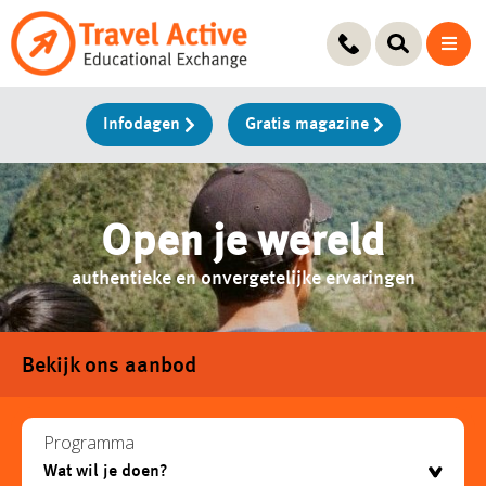
Ga
naar
de
inhoud
Infodagen
Gratis magazine
Open je wereld
authentieke en onvergetelijke ervaringen
Bekijk ons aanbod
Programma
testje