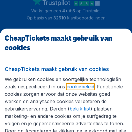
We krijgen een
4 uit 5
op Trustpilot
Op basis van
32510
klantbeoordelingen
CheapTickets maakt gebruik van
Klantenservice
cookies
CheapTickets.nl
CheapTickets maakt gebruik van cookies
We gebruiken cookies en soortgelijke technologieën
Internationale sites
zoals gespecificeerd in ons
cookiebeleid
. Functionele
cookies zorgen ervoor dat onze websites goed
werken en analytische cookies verbeteren de
Volg CheapTickets.nl
gebruikerservaring. Derden (
bekijk lijst
) plaatsen
marketing- en andere cookies om je surfgedrag te
volgen en je gepersonaliseerde advertenties te tonen.
Door op Accepteren te klikken, ga je akkoord met alle