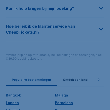
Kan ik hulp krijgen bij mijn boeking?
Hoe bereik ik de klantenservice van
CheapTickets.nl?
*Vanaf-prijzen op retourbasis, incl. belastingen en toeslagen, excl.
€ 29,90 boekingskosten.
Populaire bestemmingen
Ontdek per land
Popula
Bangkok
Malaga
Londen
Barcelona