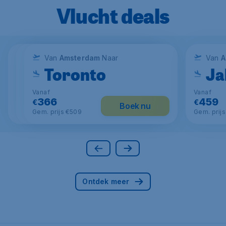
Vlucht deals
Van
Van
Eindhoven
Van
Eindhoven
Amsterdam
Naar
Naar
Naar
Van
A
Milan
Tirana
Toronto
Ja
Vanaf
Vanaf
Vanaf
Vanaf
47
42
386
540
€
€
€
€
Boek nu
Boek nu
Boek nu
Gem. prijs €109
Gem. prijs €123
Gem. prijs €509
Gem. prij
Ontdek meer