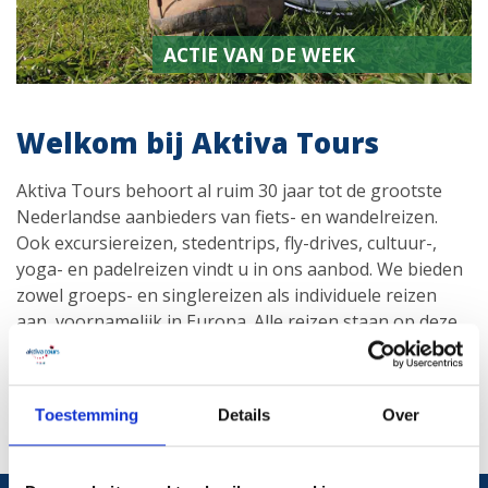
ACTIE VAN DE WEEK
Welkom bij Aktiva Tours
Aktiva Tours behoort al ruim 30 jaar tot de grootste
Nederlandse aanbieders van fiets- en wandelreizen.
Ook excursiereizen, stedentrips, fly-drives, cultuur-,
yoga- en padelreizen vindt u in ons aanbod. We bieden
zowel groeps- en singlereizen als individuele reizen
aan, voornamelijk in Europa. Alle reizen staan op deze
website en regelmatig worden hierop nieuwe reizen
toegevoegd.
Toestemming
Details
Over
Lees meer over Aktiva Tours