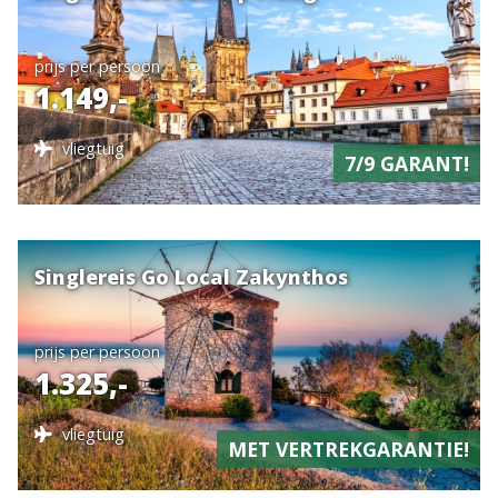
verzamelen. Wanneer u uw cookievoorkeuren wilt
wijzigen dan kan dit via "Details".
prijs per persoon
1.149,-
vliegtuig
7/9 GARANT!
Singlereis Go Local Zakynthos
prijs per persoon
1.325,-
vliegtuig
MET VERTREKGARANTIE!