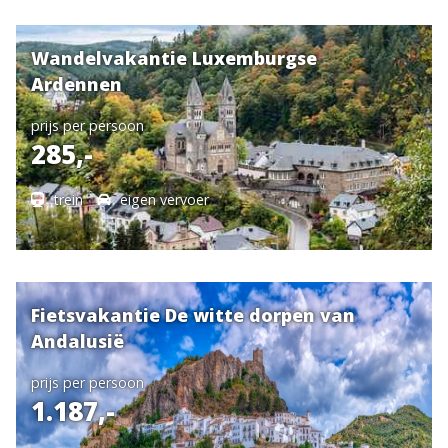
Wandelvakantie Luxemburgse
Ardennen
prijs per persoon
285,-
trein
eigen vervoer
Fietsvakantie De witte dorpen van
Andalusië
prijs per persoon
1.187,-