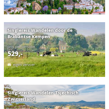
vliegtuig
Singlereis Wandelen door de
Brabantse Kempen
prijs per persoon
529,-
eigen vervoer
Singlereis Wandelen Tsjechisch
Zwitserland