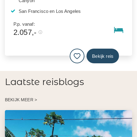
Canyon
San Francisco en Los Angeles
P.p. vanaf:
2.057,-
Bekijk reis
Laatste reisblogs
BEKIJK MEER >