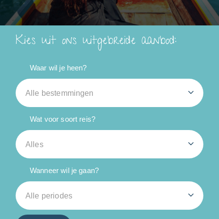
Kies uit ons uitgebreide aanbod:
Waar wil je heen?
Alle bestemmingen
Wat voor soort reis?
Alles
Wanneer wil je gaan?
Alle periodes