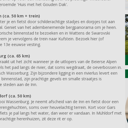
beroemde 'Huis met het Gouden Dak'.
(ca. 50 km + trein)
ter je en fietst door schilderachtige stadjes en dorpjes tot aan
lertal. Geniet van het adembenemende bergpanorama om je heen.
torische binnenstad te bezoeken en in Wattens de Swarovski
neem je vervolgens de trein naar Kufstein. Bezoek hier (of
ke 13e eeuwse vesting.
rg (ca. 65 km)
raakt uit het zicht wanneer je de uitlopers van de Beierse Alpen
els het pad langs de rivier, dat soms wegdraait, de oeverbossen in.
ch Wasserburg. Zijn bijzondere ligging in een rivierlus levert een
binnenstad, zijn prachtige gevels en smalle straatjes is
 steden aan de Inn.
rf (ca. 50 km)
ooi Wassenburg. Je neemt afscheid van de Inn en fietst door een
oerengehuchten, soms over heuvelachtig terrein. Kort voor Gars
 fiets je pal langs het water, dan weer er vandaan. In Mühldorf met
prachtige herenhuizen, zit deze rit er op.