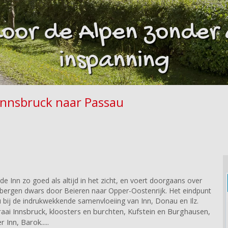
oor de Alpen zonder a
inspanning
Innsbruck naar Passau
de Inn zo goed als altijd in het zicht, en voert doorgaans over
 bergen dwars door Beieren naar Opper-Oostenrijk. Het eindpunt
 bij de indrukwekkende samenvloeiing van Inn, Donau en Ilz.
i Innsbruck, kloosters en burchten, Kufstein en Burghausen,
Inn, Barok.....