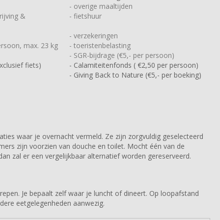
- overige maaltijden
ijving &
- fietshuur
- verzekeringen
ersoon, max. 23 kg
- toeristenbelasting
- SGR-bijdrage (€5,- per persoon)
clusief fiets)
- Calamiteitenfonds ( €2,50 per persoon)
- Giving Back to Nature (€5,- per boeking)
es waar je overnacht vermeld. Ze zijn zorgvuldig geselecteerd
kamers zijn voorzien van douche en toilet. Mocht één van de
an zal er een vergelijkbaar alternatief worden gereserveerd.
egrepen. Je bepaalt zelf waar je luncht of dineert. Op loopafstand
eerdere eetgelegenheden aanwezig.