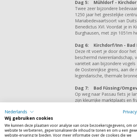
Dag 5:
Mühldorf - Kirchdorf
Twee zeer bijzondere bedevaart
1250 jaar het geestelijke centr
Mariabedevaartsoort van Duitsl
Benedictus XVI. Voordat je in 
Burghausen, met zijn 1051m he
Dag 6:
Kirchdorf/Inn - Bad 
Deze rit voert je door door het
beschermd rivierenlandschap, vo
variëteit aan bijzondere vogels
de Oostenrijkse grens, aan de r
legendarische, thermale bronne
Dag 7:
Bad Füssing/Omgevin
Op weg naar Passau fiets je la
zijn kleurrijke marktplaats en 
Augustiner klooster en tenslotte
Nederlands
Privacy
eindbestemming, de 'drierivier
Wij gebruiken cookies
en Ilz, is zeer de moeite waard
We kunnen deze plaatsen voor analyse van onze bezoekersgegevens, om o
website te verbeteren, gepersonaliseerde inhoud te tonen en om u een gew
Dag 8:
Vertrek vanuit Pas
website-ervaring te bieden. Voor meer informatie over de cookies die we
Na het ontbijt eindigt je arrang