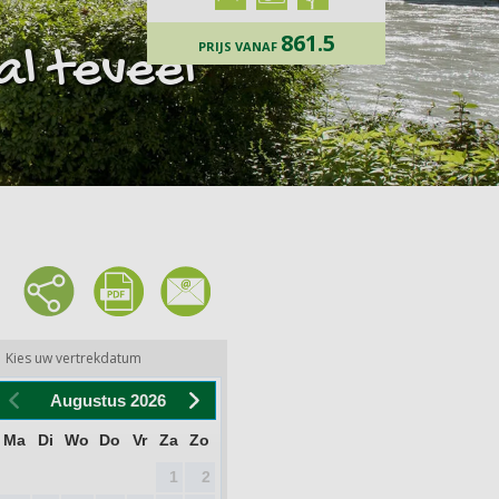
861.5
PRIJS VANAF
l teveel
Kies uw vertrekdatum
Augustus
2026
Ma
Di
Wo
Do
Vr
Za
Zo
1
2