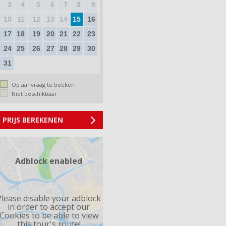
3
4
5
6
7
8
9
10
11
12
13
14
15
16
17
18
19
20
21
22
23
24
25
26
27
28
29
30
31
Op aanvraag te boeken
Niet beschikbaar
PRIJS BEREKENEN
Adblock enabled
Please disable your adblock
in order to accept our
Cookies to be able to view
this tour's route!