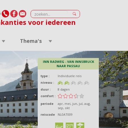
5
akanties voor iedereen
Thema's
INN RADWEG - VAN INNSBRUCK
NAAR PASSAU
type :
Individuele reis
niveau :
duur :
8 dagen
comfort :
periode
apr
mei
jun
jul
aug
sep
okt
reiscode
NL0AT009