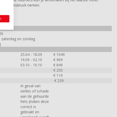
ug naar Innsbruck nemen.
n
26
g, zaterdag en zondag
g
25.04 - 18.09
€ 1049
19.09 - 02.10
€ 969
03.10 - 10.10
€ 849
€ 250
€ 119
€ 239
In geval van
verlies of schade
aan de gehuurde
fiets (indien deze
correct is
gebruikt en