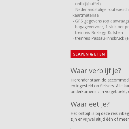
- ontbijt(buffet)
- Nederlandstalige routebeschr
kaartmateriaal
- GPS gegevens (op aanvraag)
- bagagevervoer, 1 stuk per p
- treinreis Brixlegg-Kufstein
- treinreis Passau-Innsbruck (ex
SLAPEN & ETEN
Waar verblijf je?
Hieronder staan de accommodati
en ingesteld op fietsers. Alle 
onderkomens zijn volgeboekt, d
Waar eet je?
Het ontbijt is bij deze reis inb
zijn er vrijwel altijd één of m