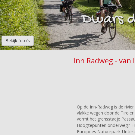
Dwars d
Bekijk foto's
Inn Radweg - van 
Op de Inn-Radweg is de rivier 
vlakke wegen door de Tiroler
vormt het grensstadje Passau
oogtepunten onderweg? Fraa
H
Europees Natuurpark Unterer 