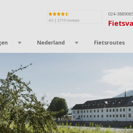
024-388906
4.5 | 2710 reviews
Fietsv
gen
Nederland
Fietsroutes