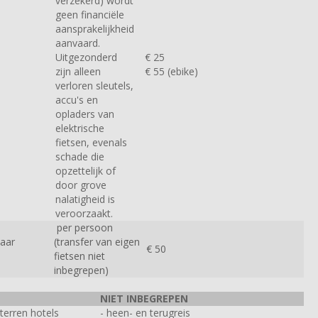
verzekerd) wordt
geen financiële
aansprakelijkheid
aanvaard.
Uitgezonderd
€ 25
zijn alleen
€ 55 (ebike)
verloren sleutels,
accu's en
opladers van
elektrische
fietsen, evenals
schade die
opzettelijk of
door grove
nalatigheid is
veroorzaakt.
per persoon
naar
(transfer van eigen
€ 50
fietsen niet
inbegrepen)
NIET INBEGREPEN
sterren hotels
- heen- en terugreis