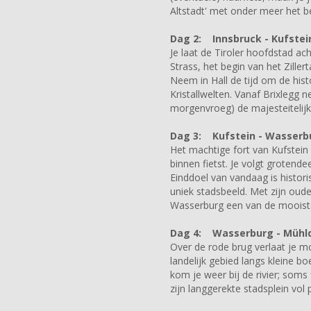
Altstadt' met onder meer het 
Dag 2:
Innsbruck - Kufstein 
Je laat de Tiroler hoofdstad ach
Strass, het begin van het Zil
Neem in Hall de tijd om de his
Kristallwelten. Vanaf Brixlegg 
morgenvroeg) de majesteitelij
Dag 3:
Kufstein - Wasserbu
Het machtige fort van Kufstein 
binnen fietst. Je volgt grotende
Einddoel van vandaag is historis
uniek stadsbeeld. Met zijn oude 
Wasserburg een van de mooiste
Dag 4:
Wasserburg - Mühldo
Over de rode brug verlaat je m
landelijk gebied langs kleine b
kom je weer bij de rivier; soms
zijn langgerekte stadsplein vol 