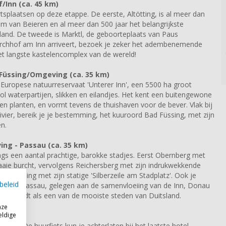
/Inn (ca. 45 km)
splaatsen op deze etappe. De eerste, Altötting, is al meer dan
um van Beieren en al meer dan 500 jaar het belangrijkste
and. De tweede is Marktl, de geboorteplaats van Paus
Kirchhof am Inn arriveert, bezoek je zeker het adembenemende
t langste kastelencomplex van de wereld!
Füssing/Omgeving (ca. 35 km)
 Europese natuurreservaat 'Unterer Inn', een 5500 ha groot
l waterpartijen, slikken en eilandjes. Het kent een buitengewone
 en planten, en vormt tevens de thuishaven voor de bever. Vlak bij
ivier, bereik je je bestemming, het kuuroord Bad Füssing, met zijn
n.
g - Passau (ca. 35 km)
ngs een aantal prachtige, barokke stadjes. Eerst Obernberg met
fraaie burcht, vervolgens Reichersberg met zijn indrukwekkende
 Schärding met zijn statige 'Silberzeile am Stadplatz'. Ook je
beleid
enstad' Passau, gelegen aan de samenvloeiing van de Inn, Donau
. Het geldt als een van de mooiste steden van Duitsland.
nze
eldige
sau
ement. De huurfiets kun je achterlaten bij het laatste hotel.