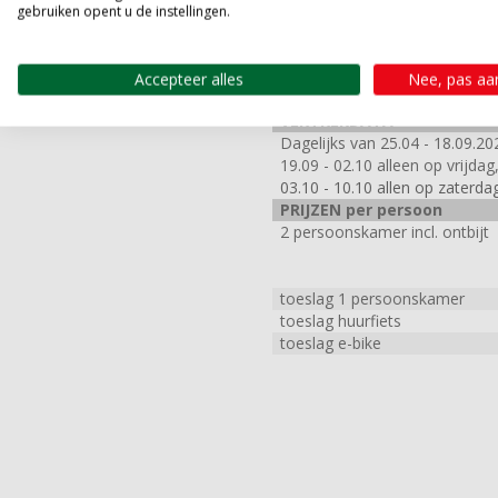
gebruiken opent u de instellingen.
Vervolgens kun je de trein ter
Accepteer alles
Nee, pas aa
PRIJZEN & DATA
VERTREKDATA
Dagelijks van 25.04 - 18.09.20
19.09 - 02.10 alleen op vrijda
03.10 - 10.10 allen op zaterda
PRIJZEN per persoon
2 persoonskamer incl. ontbijt
toeslag 1 persoonskamer
toeslag huurfiets
toeslag e-bike