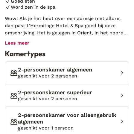
Goed eten
Word zen in de spa
Wow! Als je het hebt over een adresje met allure,
dan past L'Hermitage Hotel & Spa goed bij deze
omschrijving. Het is gelegen in Orient, in het noorden
van Mallorca en is gevestigd in een klooster uit de
Lees meer
16e eeuw. Ik wil niet alles verklappen, maar wat je
Kamertypes
hier zeker kunt verwachten is rust, authentieke
details en heerlijk eten. Dit is een plekje waar je
naartoe wilt om op te laden. Het ligt middenin
2-persoonskamer algemeen
Tramuntana (gebergte) en wordt omringd door
geschikt voor 2 personen
natuurschoon. Kijk je om je heen dan zie je palm- en
olijfbomen, met groen beklede bergtoppen en
2-persoonskamer superieur
kleurrijke bloemen. Wat een oase! Dit brengt je toch
geschikt voor 2 personen
meteen in de relaxmodus? Een locatie die je ook
helemaal zen maakt, is het wellnesscentrum. Hier
2-persoonskamer voor alleengebruik
vind je een sauna, jacuzzi en verschillende baden.
algemeen
Doe hier lekker je ogen dicht en geniet van
geschikt voor 1 persoon
verschillende massages en behandelingen. Laat je