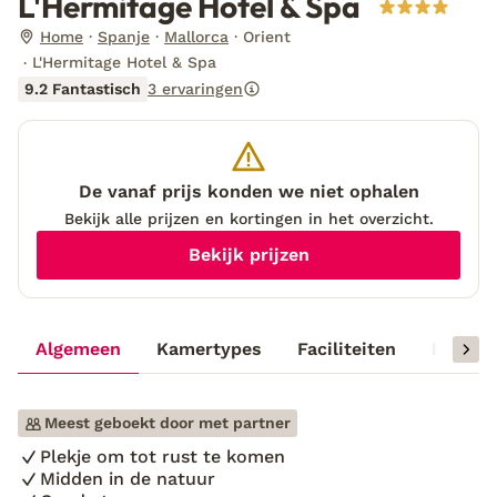
L'Hermitage Hotel & Spa
Home
Spanje
Mallorca
Orient
L'Hermitage Hotel & Spa
9.2 Fantastisch
3 ervaringen
De vanaf prijs konden we niet ophalen
Bekijk alle prijzen en kortingen in het overzicht.
Bekijk prijzen
Algemeen
Kamertypes
Faciliteiten
Reisinf
Meest geboekt door met partner
Plekje om tot rust te komen
Midden in de natuur