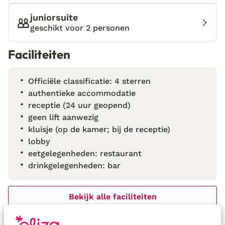
ook verrassen door de indrukwekkende omgeving
juniorsuite
waar je verblijft. Maak prachtige wandelingen door
geschikt voor 2 personen
het natuurgebied of ga met de huurauto op
ontdekking naar bergdorpje Deià of het fotogenieke
Faciliteiten
uitzichtpunt, Cap de Formentor.
Officiële classificatie: 4 sterren
authentieke accommodatie
receptie (24 uur geopend)
geen lift aanwezig
kluisje (op de kamer; bij de receptie)
lobby
eetgelegenheden: restaurant
drinkgelegenheden: bar
Bekijk alle faciliteiten
Reisinformatie