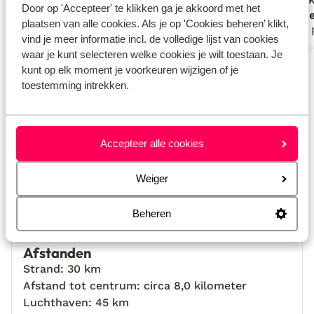
Door op 'Accepteer' te klikken ga je akkoord met het
Anoniem
Jurj
plaatsen van alle cookies. Als je op 'Cookies beheren’ klikt,
Met partner
Met 
vind je meer informatie incl. de volledige lijst van cookies
waar je kunt selecteren welke cookies je wilt toestaan. Je
Bekijk alle 3 ervaringen
kunt op elk moment je voorkeuren wijzigen of je
Locatie
toestemming intrekken.
Accepteer alle cookies
Bekijk op kaart
Weiger
Beheren
Afstanden
Strand: 30 km
Afstand tot centrum: circa 8,0 kilometer
Luchthaven: 45 km