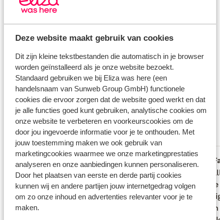
Verzorging
Deze website maakt gebruik van cookies
Huurauto
Dit zijn kleine tekstbestanden die automatisch in je browser
Wat gasten vinden
worden geïnstalleerd als je onze website bezoekt.
Standaard gebruiken we bij Eliza was here (een
Dit zijn 100% echte beoordelingen van reizigers die
handelsnaam van Sunweb Group GmbH) functionele
jou voorgingen.
Meer over reviews
cookies die ervoor zorgen dat de website goed werkt en dat
Fantastisch
je alle functies goed kunt gebruiken, analytische cookies om
9.2
onze website te verbeteren en voorkeurscookies om de
3 ervaringen
door jou ingevoerde informatie voor je te onthouden. Met
Meest geboekt door met partner
jouw toestemming maken we ook gebruik van
marketingcookies waarmee we onze marketingprestaties
Fantastisch
30 jul. 2025
F
8.6
9.0
analyseren en onze aanbiedingen kunnen personaliseren.
Kleinschalig hotel met zeer vriendelijk
Kleinschalig hotel met zeer vriendelijk
Echt al
Echt al
Door het plaatsen van eerste en derde partij cookies
personeel. Ontbijt is super. Je bent wel
personeel. Ontbijt is super. Je bent wel
rustige
rustige
kunnen wij en andere partijen jouw internetgedrag volgen
een auto nodig.
een auto nodig.
sommig
sommig
om zo onze inhoud en advertenties relevanter voor je te
maken.
oud en
oud en
gebrui
gebrui