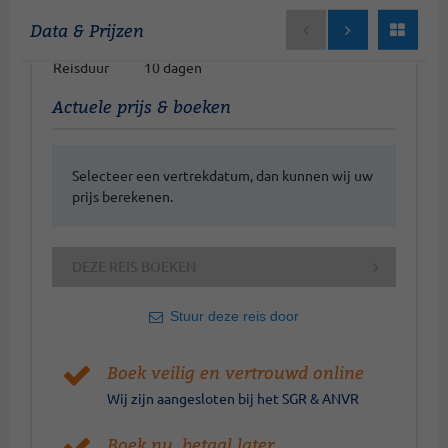
en Orkney-eilanden
Data & Prijzen
Bestemming
Engeland-Schotland
Reisduur
10 dagen
Actuele prijs & boeken
Selecteer een vertrekdatum, dan kunnen wij uw
prijs berekenen.
DEZE REIS BOEKEN
Stuur deze reis door
Boek veilig en vertrouwd online
Wij zijn aangesloten bij het SGR & ANVR
Boek nu, betaal later