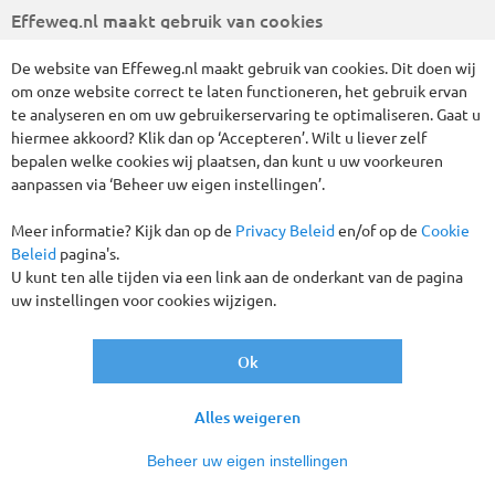
Effeweg.nl maakt gebruik van cookies
Wel zo fijn. Betalen wanneer het u uitkomt,
zonder bijkomende kosten.
De website van Effeweg.nl maakt gebruik van cookies. Dit doen wij
om onze website correct te laten functioneren, het gebruik ervan
Persoonlijke klantenservice
te analyseren en om uw gebruikerservaring te optimaliseren. Gaat u
Onze medewerkers staan u graag te woord
hiermee akkoord? Klik dan op ‘Accepteren’. Wilt u liever zelf
bij vragen
bepalen welke cookies wij plaatsen, dan kunt u uw voorkeuren
aanpassen via ‘Beheer uw eigen instellingen’.
Meer informatie? Kijk dan op de
Privacy Beleid
en/of op de
Cookie
Beleid
pagina's.
Inbegrepen
U kunt ten alle tijden via een link aan de onderkant van de pagina
uw instellingen voor cookies wijzigen.
Overtocht IJmuiden - Newcastle v.v. in een 2-
persoons binnenhut met douche en toilet
Ok
7 overnachtingen in middenklasse hotels in
Schotland
7 maal ontbijt (niet aan boord van de ferry)
Alles weigeren
7 maal diner (niet aan boord van de ferry)
Koffie of thee op het verzamelpunt op dag 1
Beheer uw eigen instellingen
Begeleiding door uw chauffeur, tevens reisleider