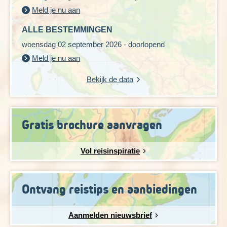
Meld je nu aan
Lengte: ca. 14,5 km
Wandelduur: ± 4 uur (ex stops)
ALLE BESTEMMINGEN
Hoogteverschil: ± 260 meter stijgen en 220 meter dalen
woensdag 02 september 2026 - doorlopend
Zwaarte: 2 schoentjes
Meld je nu aan
Ondergrond: gravelpad met wat lastige passages over
keien en een klein stukje strand
Bekijk de data
Gratis brochure aanvragen
Vol reisinspiratie
Ontvang reistips en aanbiedingen
Aanmelden nieuwsbrief