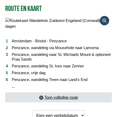
Route en kaart
Reisbeschrijving
Vertrekdata/prijs
Reviews
Amsterdam - Bristol - Penzance
Praktische informatie
Penzance, wandeling via Mousehole naar Lamorna
Penzance, wandeling naar St. Michaels Mount & optioneel
Praa Sands
FAQ
Penzance, wandeling St. Ives naar Zennor
Foto's en video
Penzance, vrije dag
Penzance, wandeling Treen naar Land's End
Reis boeken
...
Toon volledige route
Kies een
vertrekdatum