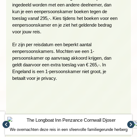
ingedeeld worden met een andere deelnemer, dan
Wandelduur: ± 5 - 5,5 uur (ex stops)
kun je een eenpersoonskamer boeken tegen de
Hoogteverschil: ± 320 meter stijgen en 330 meter dalen
toeslag vanaf 295,-. Kies tijdens het boeken voor een
Zwaarte: eerste 9,5 kilometer is 3 schoentjes en de laatste
eenpersoonskamer en je ziet het geldende bedrag
10 kilometer 1,5 schoentje
voor jouw reis.
Ondergrond: Heen langs de kust volg je een onverhard pad
met daarop keien en rotsblokken en terug wandel je door de
Er zijn per reisdatum een beperkt aantal
weilanden, waarbij je over verschillende muurtjes moet
eenpersoonskamers. Mochten we een 1-
klauteren
persoonskamer op aanvraag akkoord krijgen, dan
geldt daarvoor een extra toeslag van € 265,-. In
Engeland is een 1-persoonskamer niet groot, je
GEBOUWEN MET EEN VERHAAL
betaalt voor je privacy.
Dag 5 Penzance, vrije dag
Vandaag hebben we een vrije dag. Mocht je niet genoeg
kunnen krijgen van wandelen dan zijn er nog tal van
mogelijkheden in de omgeving. Het plaatsje Penzance heeft
ook genoeg te bieden om jezelf een dag te vermaken. Chapel
street heeft allerlei leuke winkels, gezellige pubs en bijzondere
huisjes. Veel gebouwen hebben een eigen verhaal die je vaak
We overnachten deze reis in een sfeervolle familiegerunde herberg
als je even naar binnenloopt te weten kunt komen. Het meest