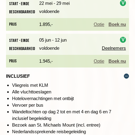
Wandelduur: ± 2,5 uur (ex stops)
V
22 mei - 29 mei
Start - einde
Hoogteverschil: ± 160 meter stijgen en 120 dalen
voldoende
Beschikbaarheid
i
Zwaarte: eerste 5 kilometer is 1 schoentje, 3 kilometer 2
schoentjes en laatste 2 kilometer 3 schoentjes
Prijs
1.895,-
Optie
Boek nu
Ondergrond: eerste deel vrij vlak, laatste 2 kilometer
klimmen en klauteren over rotsen
V
05 jun - 12 jun
Start - einde
voldoende
Deelnemers
Beschikbaarheid
i
'DE ENGELSE MONT-SAINT-MICHEL'
Prijs
1.945,-
Optie
Boek nu
Dag 3 Penzance, wandeling naar St. Michaels Mount &
optioneel Praa Sands
INCLUSIEF
Vandaag starten we de
Vliegreis met KLM
wandeling vanuit ons hotel.
Alle vluchttoeslagen
We passeren op weg naar St.
Hotelovernachtingen met ontbijt
Michael’s Mount, het symbool van de streek, mooie
Vervoer per bus
zandstranden. Het klimaat in dit deel van Cornwall doet haast
Wandeltochten op dag 2 tot en met 4 en dag 6 en 7
mediterraan aan. St. Michaels Mount is net zo markant als zijn
inclusief begeleiding
bekende Normandische tegenhanger. Bij laag water kun je
Bezoek aan St. Michaels Mount (incl. entree)
naar het eiland lopen. Sommige dagen is het alleen mogelijk
Nederlandssprekende reisbegeleiding
om met de boot erheen te gaan en bij slecht weer sluit het