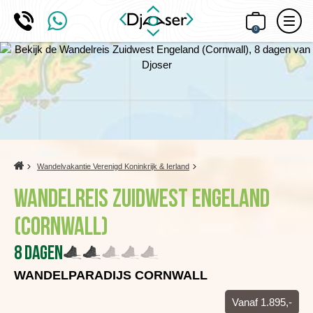
0
Home
Wandelvakantie Verenigd Koninkrijk & Ierland
Wandelreis Zuidwest Engeland
(Cornwall)
8 dagen
WANDELPARADIJS CORNWALL
Vanaf 1.895,-