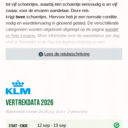
tot vijf schoentjes, waarbij één schoentje eenvoudig is en vijf
zwaar, voor de ervaren wandelaar. Deze reis
krijgt
twee
schoentjes. Hiervoor heb je een normale conditie
nodig en wandelervaring in glooiend gebied. De verschillende
categorieën worden uitgebreid uitgelegd op de pagina
wandel
en fiets zwaarte
. Meer informatie over de wandelduur per dag
vind je hieronder in de dag-tot-dagbeschrijving en een
toelichting over de zwaarte van deze reis lees je in
de
Lees de reisbeschrijving
praktische informatie
.
PRACHTIGE UITZICHTEN OP ZEE
Dag 1 Amsterdam - Bristol - Penzance
Dag 2 Penzance, wandeling via Mousehole naar Lamorna
De bus brengt ons vanuit Bristol naar Penzance, een
Vertrekdata 2026
havenstad aan de meest westelijke punt van Engeland. De
aankomende dagen is dit onze standplaats waar vanuit we de
Bijkomende kosten 26,25 p.p. (o.b.v. 2 personen)
wandelingen maken. Penzance en haar omgeving ademen
geschiedenis. Zo zijn er resten gevonden vanuit de bronstijd,
G
12 sep - 19 sep
Start - einde
zoals steencirkels en meerdere kastelen uit de middeleeuwen