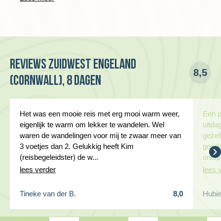
De gemiddelde groepsgrootte om de reis door te laten gaan
KUNSTENAARSKOLONIE
is 9.
Dag 4 Penzance, wandeling St. Ives naar Zennor
Reviews Zuidwest Engeland
8,5
(Cornwall), 8 dagen
Het was een mooie reis met erg mooi warm weer,
Een p
eigenlijk te warm om lekker te wandelen. Wel
uitda
waren de wandelingen voor mij te zwaar meer van
gezel
3 voetjes dan 2. Gelukkig heeft Kim
goede
(reisbegeleidster) de w...
ontsp
lees verder
lees 
Tineke van der B.
8,0
Hubie
We starten en eindigen de wandeling in de badplaats en
kunstenaarskolonie St. Ives. Ook hier kun je weer kiezen om