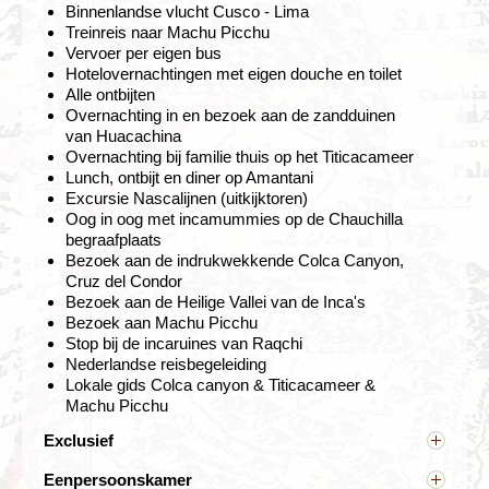
gebleven. Indrukwekkend, maar ook een beetje luguber!
Binnenlandse vlucht Cusco - Lima
De temperatuur is hier het hele jaar aangenaam, dus
Treinreis naar Machu Picchu
een duik in het zwembad aan het einde van de dag is
Vervoer per eigen bus
een heerlijke afsluiter.
Hotelovernachtingen met eigen douche en toilet
Alle ontbijten
Overnachting in en bezoek aan de zandduinen
Het gezellige Arequipa en de diepe Colca
van Huacachina
Canyon
Overnachting bij familie thuis op het Titicacameer
Dag 7 Nazca - Arequipa
Lunch, ontbijt en diner op Amantani
Dag 8 Arequipa
Excursie Nascalijnen (uitkijktoren)
Dag 9 Arequipa - Colca Canyon
Oog in oog met incamummies op de Chauchilla
Dag 10 Colca Canyon, bezoek Cruz del Condor
begraafplaats
Bezoek aan de indrukwekkende Colca Canyon,
Cruz del Condor
Bezoek aan de Heilige Vallei van de Inca's
Bezoek aan Machu Picchu
Stop bij de incaruines van Raqchi
Nederlandse reisbegeleiding
Lokale gids Colca canyon & Titicacameer &
Machu Picchu
Exclusief
Overige maaltijden, entreegelden, facultatieve
Eenpersoonskamer
excursies, fooien, persoonlijke uitgaven,