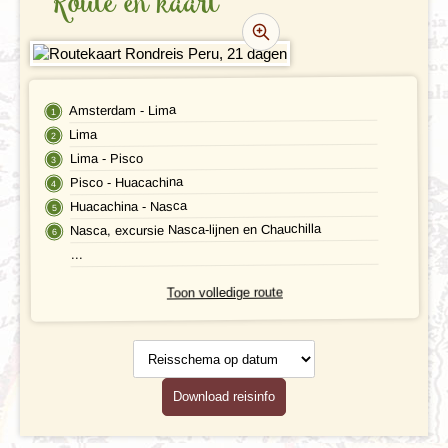
Route en kaart
VERTREKDATA/PRIJS
REVIEWS
PRAKTISCHE INFORMATIE
Amsterdam - Lima
Lima
Accommodatie
FAQ
Lima - Pisco
Pisco - Huacachina
FOTO'S EN VIDEO
Vliegreis
Huacachina - Nasca
Nasca, excursie Nasca-lijnen en Chauchilla
REIS BOEKEN
Vervoer
...
Bij de reis inbegrepen
Toon volledige route
Excursies
Reisschema
op datum
Reisdocumenten
Download reisinfo
Geldzaken
Maaltijden