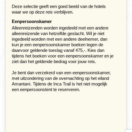
Deze selectie geeft een goed beeld van de hotels
Vanuit Chivay reizen we naar Puno, gelegen aan de
waar we op deze reis verblijven.
oever van het beroemde
Titicacameer
. Onderweg kan je
Eenpersoonskamer
weer genieten van prachtige vergezichten, besneeuwde
bergtoppen en grazende alpaca's en lama's. Vlakbij
Alleenreizenden worden ingedeeld met een andere
Puno liggen de drijvende rieteilanden, die bewoond
alleenreizende van hetzelfde geslacht. Wil je niet
worden door nog ongeveer 300 Uros. Ze bieden allerlei
ingedeeld worden met een andere deelnemer, dan
leuke souvenirs aan en je kunt er een tochtje maken op
kun je een eenpersoonskamer boeken tegen de
de zelfgemaakte rietbootjes. De eilandjes zelf bewegen
daarvoor geldende toeslag vanaf 475,-. Kies dan
een klein beetje als je erover loopt en als je te lang op
tijdens het boeken voor een eenpersoonskamer en je
een plek blijft staan stroomt het water heel langzaam
ziet dan het geldende bedrag voor jouw reis.
over je schoenen heen. We bezoeken deze eilandjes op
weg naar Amantaní, een van de 'vaste' eilanden op het
Je bent dan verzekerd van een eenpersoonskamer,
meer. Hier logeren we bij een Aymara familie thuis. We
met uitzondering van de overnachting op het eiland
laten de grote bagage achter in Puno.
Amantaní. Tijdens de Inca Trail is het niet mogelijk
een eenpersoonstent te reserveren.