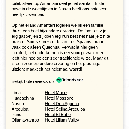
toilet, alleen op Amantani deel je het sanitair. In de
oase in de woestijn en in Nasca heeft ons hotel een
heerlijk zwembad.
Op het eiland Amantani logeren we bij een familie
De volgende ochtend rijden we naar het uitkijkpunt ‘Cruz
thuis, een heel bijzondere ervaring! De families zijn
del Condor’, waar je de indrukwekkende condor kunt
erg gastvrij en zij doen erg hun best het naar je zin te
zien vliegen. De Colca Canyon is een van de diepste
maken. Soms spreken de families Spaans, maar
kloven ter wereld met duizelingwekkende
vaak ook alleen Quechua. Verwacht hier geen
hoogteverschillen. Er leven hier vele condors en door de
comfort, het onderkomen is eenvoudig, want men
thermiek komen ze hier vaak ’s morgens vroeg hoog in
leeft hier nog op een zeer traditionele wijze. Maar dit
de canyon zweven. Omdat je bij het uitzichtpunt aan de
is een zeer bijzondere ervaring en het prachtige
rand van de canyon staat, komen ze hier heel dicht
uitzicht maakt dit het helemaal waard!
langs je heen zweven. Heel indrukwekkend, want deze
vogels kunnen een spanwijdte van wel drie meter
Bekijk hotelreviews op
bereiken. Daarmee behoren ze tot de vogels met de
grootste spanwijdte.
Lima
Hotel Mariel
Huacachina
Hotel Mossone
Nasca
Hotel Don Agucho
Slaap op een eiland in het uitgestrekte
Titicacameer
Arequipa
Hotel Selina Arequipa
Puno
Hotel El Buho
Dag 11 Colca Canyon - Puno
Ollantaytambo
Hotel Lilium Valley
Dag 12 Puno - Uros-eilanden - Amantaní
Dag 13 Amantaní - Taquile - Puno