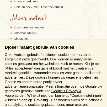
Privacy verklaring
Reis en boek met Djoser zekerheid
Meer weten?
Neem voor het lopen van de Inca-trail een warme
slaapzak mee, eventueel is deze ook in Cusco te huur.
Brochures aanvragen
De overige kampeerspullen zijn ter plaatse aanwezig. Je
Informatiedagen
matrasje krijg je aan het begin van de tocht uitgedeeld en
Magazine
dien je zelf te dragen, alsmede je eigen rugzak met alle
Aanmelden nieuwsbrief
persoonlijke spullen. De overige kampeerspullen worden
Djoser maakt gebruik van cookies
door de dragers gedragen die ook de maaltijden
verzorgen en je tent opzetten. Ook is het mogelijk om
Onze website gebruikt functionele cookies om ervoor te
eventueel een drager in te huren (ongeveer 276 US$) die
zorgen dat deze goed werkt. Ook worden er analytische
je tas draagt met daarin o.a. je slaapzak en matje. Je
cookies geplaatst om het websitebezoek te meten. Klik je op
hoeft dan zelf alleen een kleine dagrugzak te dragen,
"Alles accepteren" dan ga je akkoord met het plaatsen van
met bijvoorbeeld je fototoestel en een fles water. Geef
marketingcookies, waaronder cookies voor gepersonaliseerde
voor vertrek aan ons door als je een extra drager zou
advertenties. Deze cookies kunnen uw gegevens delen met
willen, dan vragen we voor je na of er nog een drager
Google en andere derde partijen voor
beschikbaar is. De extra kosten voor de drager kun je
advertentiepersonalisatie. Meer informatie over hoe Google uw
dan ter plaatse voldoen.
gegevens gebruikt, vindt u op
Google’s Privacy &
Voorwaarden
. Wil je dit niet, dan kun je op "Cookie-instellingen"
Voor de trail dien je verder stevige schoenen met een
klikken en dan op "Bevestig". Dan worden alleen de functionele
goed profiel, een regenjack, een zaklamp en een
en analytische cookies geplaatst. Lees meer over ons