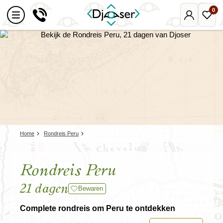
0
Mijn
Favo
Djoser
reize
Home
Rondreis Peru
Rondreis Peru
21 dagen
Bewaren
Complete rondreis om Peru te ontdekken