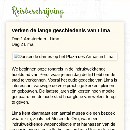
Reisbeschrijving
Gezondheid
Hotelverlenging
Verken de lange geschiedenis van Lima
Klimaat en geografie
Dag 1 Amsterdam - Lima
Dag 2 Lima
Reisbegeleiding en gidsen
We beginnen onze rondreis in de indrukwekkende
hoofdstad van Peru, waar je een dag de tijd hebt om de
stad te verkennen. Vooral het oude gedeelte van Lima is
interessant vanwege de vele prachtige kerken, pleinen
en gebouwen. De laatste jaren zijn kosten noch moeite
gespaard om de oude stad haar glorie van weleer terug
te geven.
Lima kent daarnaast een aantal musea die een bezoek
waard zijn, zoals het Museo de Oro, waar een
indrukwekkende wapencollectie met harnassen van de
conquistadores en zelfs het zwaard van
Pizarro
te zien