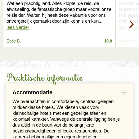
Wat een prachtig land. Alles klopte, de reis, de
Een fantas
veel water drinkt en je tempo aanpast. De rit is werkelijk
afwisseling, de fantastische groep maar vooral onze
fantastisc
prachtig; hoge Andestoppen, kleine dorpjes en kuddes
reisleider, Walter, hij heeft deze vakantie voor ons
heb een g
lama's en alpaca's wisselen elkaar af. Met een beetje
onvergetelijk gemaakt door zijn kennis en kun...
mijn leve
geluk zie je ook de
vicuña
, een 'broertje' van de lama,
lees verder
lees verd
die veel minder voorkomt en wat kleiner en ranker is dan
de lama's en wollige alpaca's. Deze dieren geven de
allerbeste en dure wol en zijn daardoor erg geliefd,
Eddy B.
10,0
Odette P.
waardoor het ook een bedreigde en inmiddels gelukkig
ook beschermde diersoort is. We overnachten in het op
3.700 meter hoog gelegen dorpje Chivay in een
eenvoudige lodge. De dagen in de
Colca Canyon
reist er
ook een lokale gids mee, die je meer kan vertellen over
Praktische informatie
de prachtige omgeving en de gebruiken in de regio.
Accommodatie
We overnachten in comfortabele, centraal gelegen
middenklasse hotels. We kiezen vaak voor
kleinschalige hotels met een gezellige sfeer en
koloniaal karakter. Vanwege de centrale ligging ben je
dus altijd in de buurt van de belangrijkste
bezienswaardigheden of leuke restaurantjes. De
kamers hebben altijd een eigen douche en