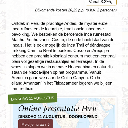
Vanaf 3.395,-
Bijkomende kosten 26,25 p.p. (o.b.v. 2 personen)
Ontdek in Peru de prachtige Andes, de mysterieuze
Inca-ruïnes en de kleurrijke, traditionele inheemse
bevolking. We bezoeken de beroemde Inca ruïnestad
Machu Picchu vanuit Cusco, de oude hoofdstad van de
Inca’s. Het is ook mogelijk de Inca Trail of ééndaagse
trekking Camino Real te boeken. Cusco en Arequipa
hebben een prachtig koloniaal centrum met een centraal
plein vol gezellige restaurantjes en terrasjes. In de
woestijn slapen we in de oase Huacachina en natuurlijk
staan de Nazca-lijnen op het programma. Vanuit
Arequipa gaan we naar de Colca Canyon. Op het
eiland Amantaní in het Titicacameer logeren we bij een
familie thuis.
DINSDAG 11 AUGUSTUS
Online presentatie Peru
DINSDAG 11 AUGUSTUS - DOORLOPEND
Meld je nu aan