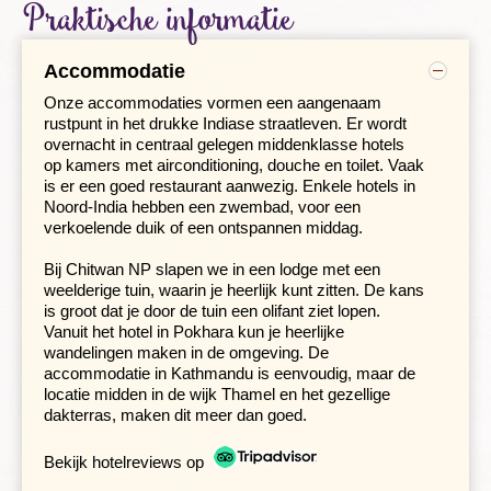
Praktische informatie
Accommodatie
Onze accommodaties vormen een aangenaam
rustpunt in het drukke Indiase straatleven. Er wordt
overnacht in centraal gelegen middenklasse hotels
op kamers met airconditioning, douche en toilet. Vaak
We arriveren met een typisch Indiase dagtrein, waarin
is er een goed restaurant aanwezig. Enkele hotels in
zitplaatsen in de airconditioned klasse zijn gereserveerd,
Noord-India hebben een zwembad, voor een
in Orchha, ooit één van de machtigste koninkrijken van
verkoelende duik of een ontspannen middag.
India. Op een eiland in de Betwa-rivier ligt het
indrukwekkende fort van de voormalige heerser.
Bij Chitwan NP slapen we in een lodge met een
weelderige tuin, waarin je heerlijk kunt zitten. De kans
We rijden door naar het rustige en landelijk gelegen
is groot dat je door de tuin een olifant ziet lopen.
Khajuraho.
Een absolute must zijn de eeuwenlang door
Vanuit het hotel in Pokhara kun je heerlijke
jungle overwoekerde tempels van de middeleeuwse
wandelingen maken in de omgeving. De
Chandella-dynastie. De prachtig gebeeldhouwde
accommodatie in Kathmandu is eenvoudig, maar de
erotische taferelen maken dit tempelcomplex
locatie midden in de wijk Thamel en het gezellige
wereldberoemd. Met de fiets rijd je snel en gemakkelijk
dakterras, maken dit meer dan goed.
van de ene tempel naar de andere en naar de dorpjes
eromheen. Wie wil kan een optioneel bezoek brengen
Bekijk hotelreviews op
aan het nabijgelegen Panna nationaal park waar een
grote verscheidenheid aan wild leeft.