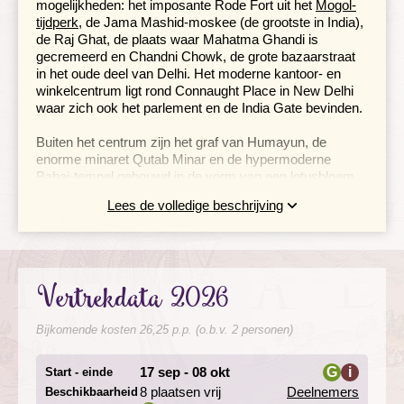
mogelijkheden: het imposante Rode Fort uit het
Mogol-
tijdperk
, de Jama Mashid-moskee (de grootste in India),
de Raj Ghat, de plaats waar Mahatma Ghandi is
gecremeerd en Chandni Chowk, de grote bazaarstraat
in het oude deel van Delhi. Het moderne kantoor- en
winkelcentrum ligt rond Connaught Place in New Delhi
waar zich ook het parlement en de India Gate bevinden.
Buiten het centrum zijn het graf van Humayun, de
enorme minaret Qutab Minar en de hypermoderne
Bahai-tempel gebouwd in de vorm van een lotusbloem,
de belangrijkste bezienswaardigheden. Omdat de tijd in
Lees de volledige beschrijving
Delhi kort is, biedt Djoser een stadstour aan om de
belangrijkste bezienswaardigheden van de stad te
bezoeken.
Wil je er zelf op uit in het uitgestrekte Delhi dan is de
Vertrekdata 2026
metro, autoriksja of de ouderwetse taxi het handigste
vervoermiddel. Spreek van tevoren de prijs af als je niet
Bijkomende kosten 26,25 p.p. (o.b.v. 2 personen)
voor verrassingen wilt komen te staan.
17 sep - 08 okt
G
i
Start - einde
Laat je betoveren door de 'Pink City' Jaipur
8 plaatsen vrij
Deelnemers
Beschikbaarheid
i