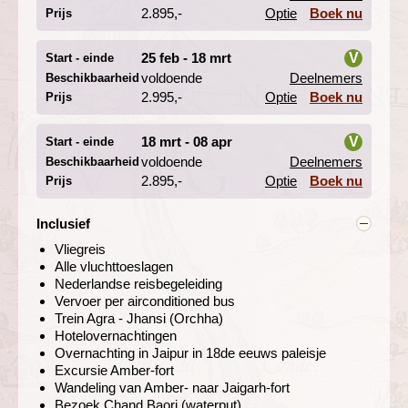
i
rijkelijk versierde vensters het meest karakteristieke
2.895,-
Optie
Boek nu
Prijs
gebouw van Jaipur. Dit bouwwerk dient zeker op je lijst
van bezienswaardigheden te staan.
25 feb - 18 mrt
V
Start - einde
voldoende
Deelnemers
Beschikbaarheid
We maken een interessante excursie naar het 11 km
i
2.995,-
Optie
Boek nu
buiten de stad gelegen Amber-fort. Onder leiding van
Prijs
een gids wandelen we naar het nabij gelegen Jaigarh-
fort.
18 mrt - 08 apr
V
Start - einde
voldoende
Deelnemers
Beschikbaarheid
i
2.895,-
Optie
Boek nu
Prijs
De Chand Baori waterput lijkt een
kunstwerk van Escher
Inclusief
Dag 5 Jaipur - Chand Baori (waterput) - Fatehpur Sikri -
Agra
Vliegreis
Dag 6 Agra, bezoek Taj Mahal
Alle vluchttoeslagen
Nederlandse reisbegeleiding
Vervoer per airconditioned bus
Trein Agra - Jhansi (Orchha)
Hotelovernachtingen
Overnachting in Jaipur in 18de eeuws paleisje
Excursie Amber-fort
Wandeling van Amber- naar Jaigarh-fort
Bezoek Chand Baori (waterput)