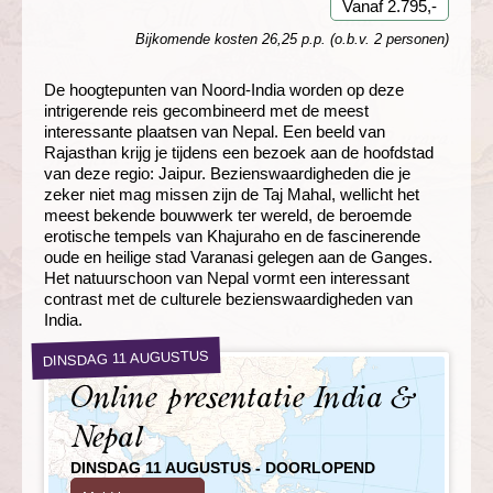
Vanaf 2.795,-
Bijkomende kosten 26,25 p.p. (o.b.v. 2 personen)
De hoogtepunten van Noord-India worden op deze
intrigerende reis gecombineerd met de meest
interessante plaatsen van Nepal. Een beeld van
Rajasthan krijg je tijdens een bezoek aan de hoofdstad
van deze regio: Jaipur. Bezienswaardigheden die je
zeker niet mag missen zijn de Taj Mahal, wellicht het
meest bekende bouwwerk ter wereld, de beroemde
erotische tempels van Khajuraho en de fascinerende
oude en heilige stad Varanasi gelegen aan de Ganges.
Het natuurschoon van Nepal vormt een interessant
contrast met de culturele bezienswaardigheden van
India.
DINSDAG 11 AUGUSTUS
Online presentatie India &
Nepal
DINSDAG 11 AUGUSTUS - DOORLOPEND