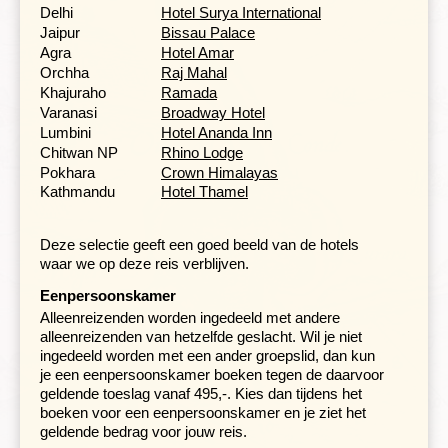
Delhi
Hotel Surya International
Jaipur
Bissau Palace
Agra
Hotel Amar
Dompel je onder in spiritueel Varanasi
Orchha
Raj Mahal
Dag 10 Khajuraho - Varanasi
Khajuraho
Ramada
Dag 11 Varanasi, boottocht Ganges
Varanasi
Broadway Hotel
Dag 12 Varanasi
Lumbini
Hotel Ananda Inn
Chitwan NP
Rhino Lodge
Pokhara
Crown Himalayas
Kathmandu
Hotel Thamel
Deze selectie geeft een goed beeld van de hotels
waar we op deze reis verblijven.
Eenpersoonskamer
Alleenreizenden worden ingedeeld met andere
alleenreizenden van hetzelfde geslacht. Wil je niet
ingedeeld worden met een ander groepslid, dan kun
je een eenpersoonskamer boeken tegen de daarvoor
geldende toeslag vanaf 495,-. Kies dan tijdens het
boeken voor een eenpersoonskamer en je ziet het
geldende bedrag voor jouw reis.