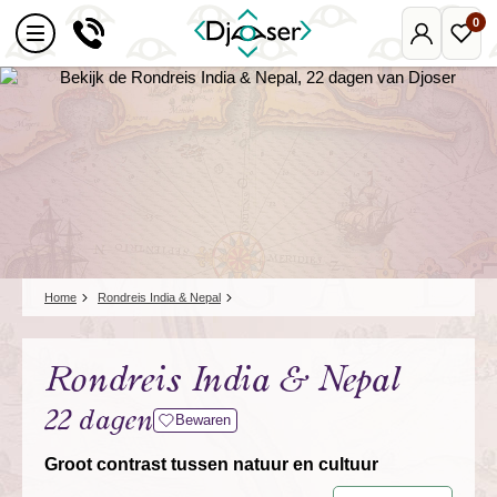
0
Mijn
Favo
Djoser
reize
Home
Rondreis India & Nepal
Rondreis India & Nepal
22 dagen
Bewaren
Groot contrast tussen natuur en cultuur