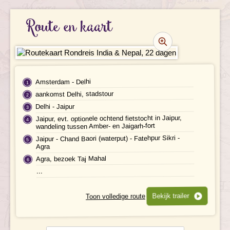
REISBESCHRIJVING
Route en kaart
VERTREKDATA/PRIJS
REVIEWS
PRAKTISCHE INFORMATIE
Amsterdam - Delhi
aankomst Delhi, stadstour
Accommodatie
FAQ
Delhi - Jaipur
Jaipur, evt. optionele ochtend fietstocht in Jaipur,
FOTO'S EN VIDEO
Vliegreis
wandeling tussen Amber- en Jaigarh-fort
Jaipur - Chand Baori (waterput) - Fatehpur Sikri -
REIS BOEKEN
Vervoer
Agra
Agra, bezoek Taj Mahal
Bij de reis inbegrepen
...
Excursies
Bekijk trailer
Toon volledige route
Reisdocumenten
Reisschema
op datum