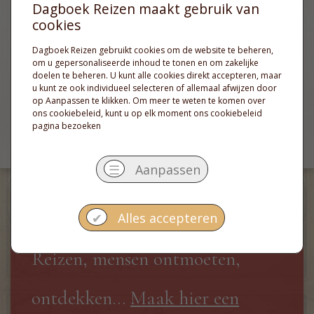
Voorbeeldreis
Dagboek Reizen maakt gebruik van
cookies
Hoogtepunten
Dagboek Reizen gebruikt cookies om de website te beheren,
om u gepersonaliseerde inhoud te tonen en om zakelijke
Reistips
doelen te beheren. U kunt alle cookies direkt accepteren, maar
u kunt ze ook individueel selecteren of allemaal afwijzen door
Kiekjes
op Aanpassen te klikken. Om meer te weten te komen over
ons cookiebeleid, kunt u op elk moment
ons cookiebeleid
pagina
bezoeken
Ervaringen
☰
Aanpassen
Op de thee bij Dagboek Reizen? ›
✔
Alles accepteren
Reizen, mensen ontmoeten,
ontdekken...
Maak hier een