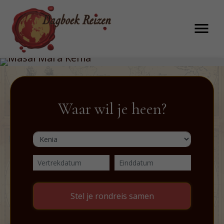
menu
Waar wil je heen?
Stel je rondreis samen